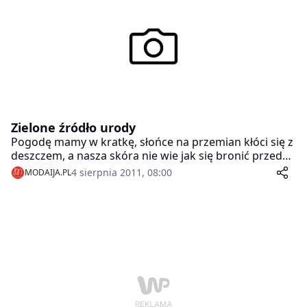
Zielone źródło urody
Pogodę mamy w kratkę, słońce na przemian kłóci się z
deszczem, a nasza skóra nie wie jak się bronić przed
różnicą temperatur. To jak w naturalny sposób
4 sierpnia 2011, 08:00
MODAIJA.PL
poradzić sobie z niedogodnościami czyhającymi na
wolnym powietrzu, podpowiedzą poniższe wskazówki.