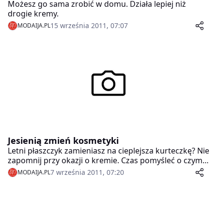
Możesz go sama zrobić w domu. Działa lepiej niż
drogie kremy.
15 września 2011, 07:07
MODAIJA.PL
Jesienią zmień kosmetyki
Letni płaszczyk zamieniasz na cieplejsza kurteczkę? Nie
zapomnij przy okazji o kremie. Czas pomyśleć o czymś
gęstszym niż nawilżające cudo, które stoi na półce w
7 września 2011, 07:20
MODAIJA.PL
łazience. Skóra tez potrzebuje ochrony przed wiatrem
i chłodem.Jesienią trzeba się przestawić na nieco inne
kosmetyki, bez względu na to, jaki rodzaj cery mamy.
Skóra mocniej reaguje na niskie temperatury,