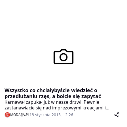
Wszystko co chciałybyście wiedzieć o
przedłużaniu rzęs, a boicie się zapytać
Karnawał zapukał już w nasze drzwi. Pewnie
zastanawiacie się nad imprezowymi kreacjami i
makijażem. Pamiętajcie, że szczególnie teraz wszelkie
18 stycznia 2013, 12:26
MODAIJA.PL
chwyty w wyglądzie są dozwolone.