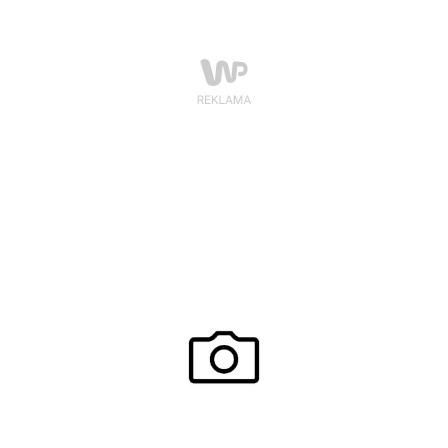
ponieważ receptorów zimna jest na niej kilka razy
więcej niż receptorów ciepła.