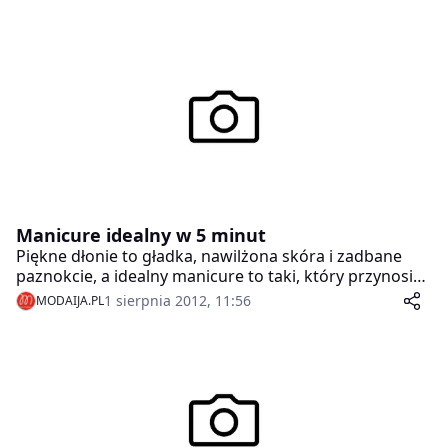
Manicure idealny w 5 minut
Piękne dłonie to gładka, nawilżona skóra i zadbane
paznokcie, a idealny manicure to taki, który przynosi
ten efekt. Jeszcze lepiej, by zabieg upiększania dłoni był
1 sierpnia 2012, 11:56
MODAIJA.PL
prosty i szybki, czy to możliwe? Okazuje się, że tak, bo
dzięki nowościom na rynku kosmetycznym manicure
nie jest już tak czasochłonny.