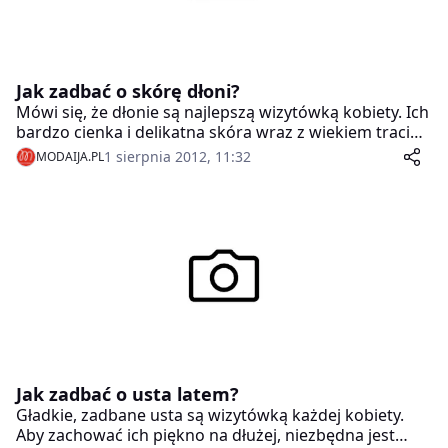
Jak zadbać o skórę dłoni?
Mówi się, że dłonie są najlepszą wizytówką kobiety. Ich
bardzo cienka i delikatna skóra wraz z wiekiem traci
swoją naturalną gładkość oraz elastyczność. Istnieją
1 sierpnia 2012, 11:32
MODAIJA.PL
jednak sposoby, dzięki którym możemy skutecznie
powstrzymać ten proces.
Jak zadbać o usta latem?
Gładkie, zadbane usta są wizytówką każdej kobiety.
Aby zachować ich piękno na dłużej, niezbędna jest