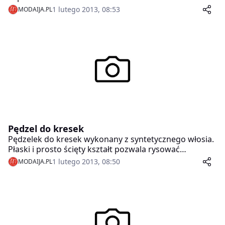
1 lutego 2013, 08:53
MODAIJA.PL
Pędzel do kresek
Pędzelek do kresek wykonany z syntetycznego włosia.
Płaski i prosto ścięty kształt pozwala rysować
precyzyjne kreski na powiece. Ochronna skuwka
1 lutego 2013, 08:50
MODAIJA.PL
zabezpiecza pędzel przez odkształceniami i
zniszczeniem.