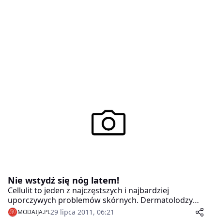
Nie wstydź się nóg latem!
Cellulit to jeden z najczęstszych i najbardziej
uporczywych problemów skórnych. Dermatolodzy
szacują, że boryka się z nim około 80% kobiet. Walka z
29 lipca 2011, 06:21
MODAIJA.PL