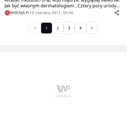
Jak być własnym dermatologiem…Cztery pory urody…
Zapoznaj się z poradami ekspertów!
10 czerwca 2011, 05:50
MODAIJA.PL
1
2
3
4