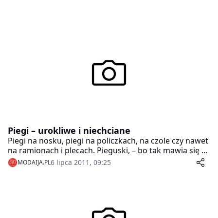
Piegi – urokliwe i niechciane
Piegi na nosku, piegi na policzkach, na czole czy nawet
na ramionach i plecach. Pieguski, – bo tak mawia się o
piegowatych dziewczynach nie zawsze są szczęśliwe z
6 lipca 2011, 09:25
MODAIJA.PL
powodu tych wdzięcznych kropek na ciele.