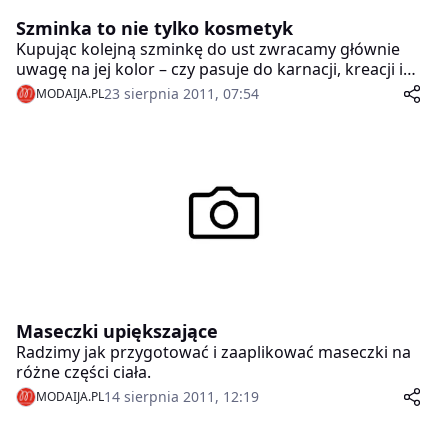
Szminka to nie tylko kosmetyk
Kupując kolejną szminkę do ust zwracamy głównie
uwagę na jej kolor – czy pasuje do karnacji, kreacji i
trendów. Faktem jest, że odpowiednio dobrana
23 sierpnia 2011, 07:54
MODAIJA.PL
szminka znakomicie podkreśli urodę, strój, nada
twarzy energii i wyrazu. Wiele kobiet uważa, że może
nie używać żadnych kolorowych kosmetyków, ale
czerwoną szminkę zawsze przed wyjściem nakłada na
usta. Szminka jest też najczęściej spotykanym
drobiazgiem w damskiej torebce, nawet tej
najmniejszej.
Maseczki upiększające
Radzimy jak przygotować i zaaplikować maseczki na
różne części ciała.
14 sierpnia 2011, 12:19
MODAIJA.PL