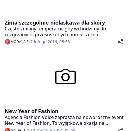
zamierzam kłócić się z naturą.
Zima szczególnie niełaskawa dla skóry
Częste zmiany temperatur, gdy wchodzimy do
rozgrzanych, przesuszonych pomieszczeń i
wychodzimy na mróz powodują, że skóra traci swój
2 lutego 2016, 05:58
MODAIJA.PL
ochronny płaszcz wodno lipidowy, łatwo się wysusza i
staje się skłonna do podrażnień. To czas szczególnie
niekorzystny dla cienkiej i narażonej na czynniki
zewnętrzne skóry twarzy, okolic oczu i wokół ust oraz
skóry dłoni, zwłaszcza gdy mamy mokre rękawiczki o
co nietrudno podczas zimowych zabaw na śniegu czy
po upadku na nartach.
New Year of Fashion
Agencja Fashion Voice zaprasza na noworoczny event
New Year of Fashion. To wyjątkowa okazja na
spędzenie sobotniego popołudnia w kameralnych
10 stycznia 2014, 06:58
MODAIJA.PL