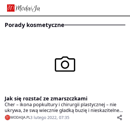
porady kosmetyczne
Jak się rozstać ze zmarszczkami
Cher – ikona popkultury i chirurgii plastycznej – nie
ukrywa, że swą wiecznie gładką buzię i nieskazitelne
ciało zawdzięcza zręcznym rękom lekarzy. Rozliczne
3 lutego 2022, 07:35
MODAIJA.PL
inwazyjne ingerencje w urodę przysporzyły jej nie
mniej sympatykków niż jej spektakularne sukcesy na