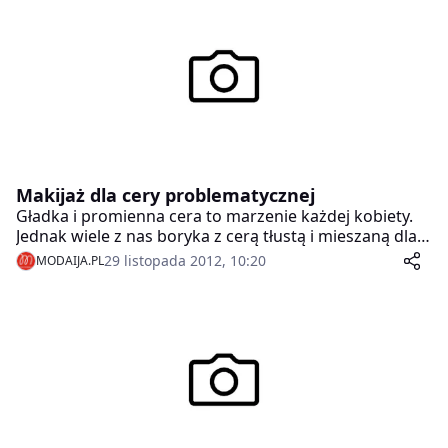
Makijaż dla cery problematycznej
Gładka i promienna cera to marzenie każdej kobiety.
Jednak wiele z nas boryka z cerą tłustą i mieszaną dla
której szczególnie trudno znaleźć nie tylko
29 listopada 2012, 10:20
MODAIJA.PL
odpowiednie produkty do pielęgnacji, ale również do
makijażu. Największym wyzwaniem okazuje się
znalezienie właściwego podkładu.