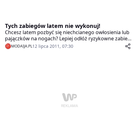
Tych zabiegów latem nie wykonuj!
Chcesz latem pozbyć się niechcianego owłosienia lub
pajączków na nogach? Lepiej odłóż ryzykowne zabiegi
do jesieni- w przeciwnym razie możesz nabawić się
12 lipca 2011, 07:30
MODAIJA.PL
przykrych przebarwień…