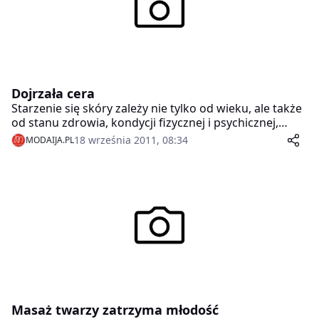
Dojrzała cera
Starzenie się skóry zależy nie tylko od wieku, ale także
od stanu zdrowia, kondycji fizycznej i psychicznej,
genetyki. Nawet młódka niewyspana, przemęczona
18 września 2011, 08:34
MODAIJA.PL
wygląda fatalnie. Już dawno udowodniono, że szybciej
starzeje się skóra palaczek, nabierając brzydkiego,
żółtawego odcienia. Zmarszczek przybywa pod
wpływem opalania. Itd., itp.
Masaż twarzy zatrzyma młodość