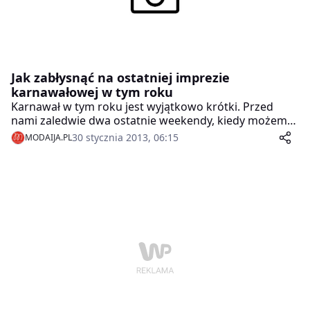
Jak zabłysnąć na ostatniej imprezie
karnawałowej w tym roku
Karnawał w tym roku jest wyjątkowo krótki. Przed
nami zaledwie dwa ostatnie weekendy, kiedy możemy
jeszcze wyjść na domowe przyjecie lub elegancki bal.
30 stycznia 2013, 06:15
MODAIJA.PL