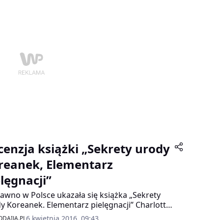
cenzja książki „Sekrety urody
reanek, Elementarz
elęgnacji”
awno w Polsce ukazała się książka „Sekrety
y Koreanek. Elementarz pielęgnacji” Charlotte
 i od razu stała się bestsellerem.
6 kwietnia 2016, 09:43
DAIJA.PL