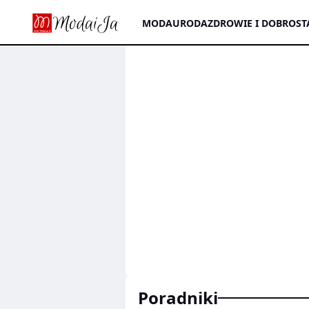
MODA
URODA
ZDROWIE I DOBROST
poradniki