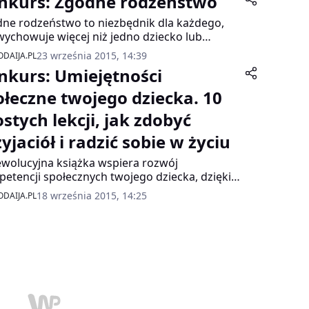
nkurs: Zgodne rodzeństwo
najmniej – bestseller! O milionowych
adach, który znika z księgarskich półek
ne rodzeństwo to niezbędnik dla każdego,
ciej, niż świeże bułeczki.
wychowuje więcej niż jedno dziecko lub
uje powiększenie rodziny. Niezależnie od tego,
23 września 2015, 14:39
DAIJA.PL
kim wieku są twoje pociechy, znajdziesz tutaj
nkurs: Umiejętności
ażniejsze wskazówki, jak mądrze wspierać
e dzieci i nie zwariować!
ołeczne twojego dziecka. 10
stych lekcji, jak zdobyć
yjaciół i radzić sobie w życiu
ewolucyjna książka wspiera rozwój
etencji społecznych twojego dziecka, dzięki
ym będzie miało ono lepszy start w przyszłość!
18 września 2015, 14:25
DAIJA.PL
 mamy dla Was aż trzy takie książki do
ania!