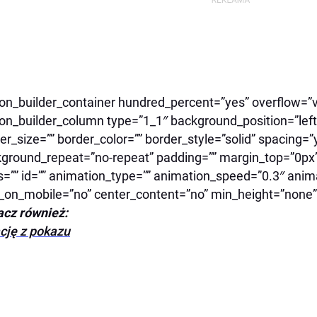
ion_builder_container hundred_percent=”yes” overflow=”vi
ion_builder_column type=”1_1″ background_position=”left
er_size=”” border_color=”” border_style=”solid” spacing
ground_repeat=”no-repeat” padding=”” margin_top=”0px
s=”” id=”” animation_type=”” animation_speed=”0.3″ anima
_on_mobile=”no” center_content=”no” min_height=”none”]
cz również:
cję z pokazu