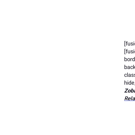
[fus
[fus
bord
back
clas
hide
Zoba
Rela