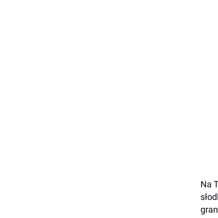
Na T
słod
gran