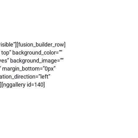
sible”][fusion_builder_row]
 top” background_color=””
=”yes” background_image=””
” margin_bottom=”0px”
tion_direction=”left”
[nggallery id=140]