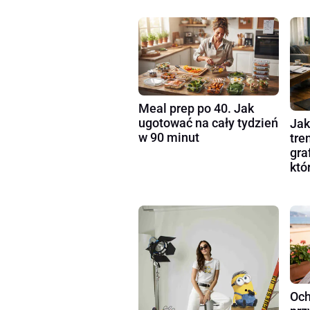
Meal prep po 40. Jak
ugotować na cały tydzień
Jak
w 90 minut
tre
gra
któ
Och