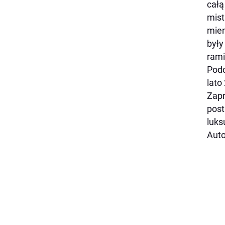
całą
mist
mien
były
rami
Podc
lato
Zapr
post
luks
Auto