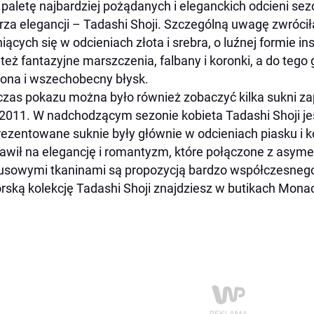
 paletę najbardziej pożądanych i eleganckich odcieni se
rza elegancji – Tadashi Shoji. Szczególną uwagę zwróciła 
iących się w odcieniach złota i srebra, o luźnej formie i
 też fantazyjne marszczenia, falbany i koronki, a do tego 
ona i wszechobecny błysk.
zas pokazu można było również zobaczyć kilka sukni z
 2011. W nadchodzącym sezonie kobieta Tadashi Shoji j
ezentowane suknie były głównie w odcieniach piasku i ko
awił na elegancję i romantyzm, które połączone z asyme
usowymi tkaninami są propozycją bardzo współczesnego
rską kolekcję Tadashi Shoji znajdziesz w butikach Mona