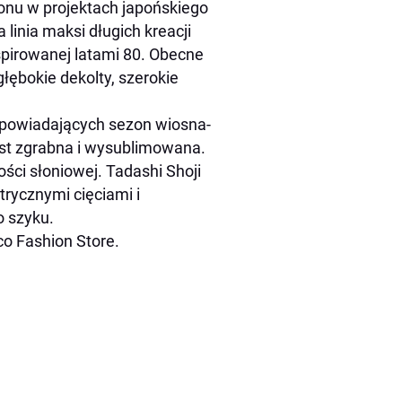
zonu w projektach japońskiego
linia maksi długich kreacji
nspirowanej latami 80. Obecne
głębokie dekolty, szerokie
apowiadających sezon wiosna-
est zgrabna i wysublimowana.
ści słoniowej. Tadashi Shoji
trycznymi cięciami i
 szyku.
co Fashion Store.