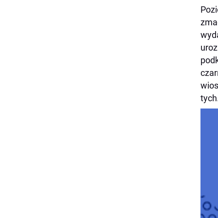
Pozi
zmag
wyda
uroz
podk
czar
wios
tych