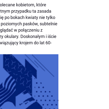
polecane kobietom, które
tnym przypadku ta zasada
ię po bokach kwiaty nie tylko
ie poziomych pasków, subtelnie
yglądać w połączeniu z
zy okulary. Doskonałym i iście
iązujący krojem do lat 60-