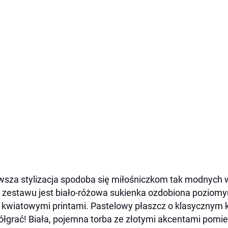
wsza stylizacja spodoba się miłośniczkom tak modnych w
 zestawu jest biało-różowa sukienka ozdobiona poziomy
 kwiatowymi printami. Pastelowy płaszcz o klasycznym kr
łgrać! Biała, pojemna torba ze złotymi akcentami pomieś