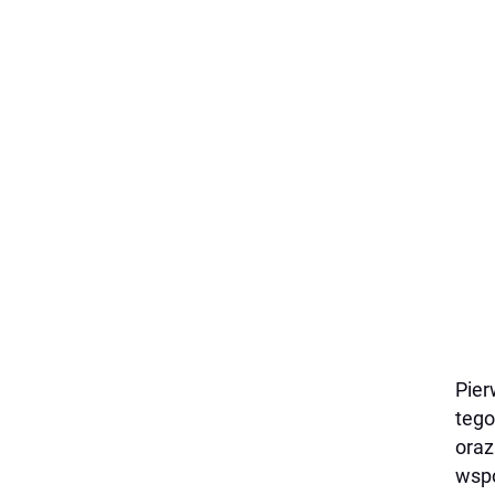
Pier
tego
oraz
wspó