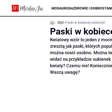
MODA
URODA
ZDROWIE I DOBROSTAN
Styl
Paski w kobiecej odsłonie!
Paski w kobiece
Kwiatowy wzór to jeden z mocn
zresztą jak paski, których pop
można nosić osobno. Można też
widać na przykładzie sukienek
kwiaty? Czemu nie! Koniecznie
Waszą uwagę?