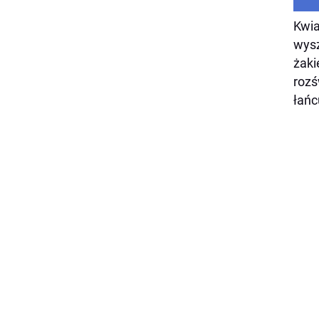
Kwia
wysz
żaki
rozś
łańc