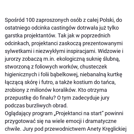
Spośród 100 zaproszonych osób z całej Polski, do
ostatniego odcinka castingów dotrwała już tylko
garstka projektantów. Tak jak w poprzednich
odcinkach, projektanci zaskoczą prezentowanymi
sylwetkami i niezwykłymi inspiracjami. Widzowie i
jurorzy zobaczą m.in. ekologiczną suknię ślubną,
stworzoną z foliowych worków, chusteczek
higienicznych i folii bąbelkowej, niebanalną kurtkę
łączącą skórę i futro, a także kostium do tańca,
zrobiony z milionów koralików. Kto otrzyma
przepustkę do finału? O tym zadecyduje jury
podczas burzliwych obrad.
Oglądający program „Projektanci na start” powinni
przygotować się na wiele emocji i dramatyczne
chwile. Jury pod przewodnictwem Anety Kręglickiej