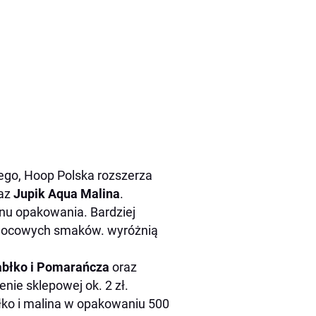
ego, Hoop Polska rozszerza
az
Jupik Aqua Malina
.
gnu opakowania. Bardziej
owocowych smaków. wyróżnią
abłko i Pomarańcza
oraz
ie sklepowej ok. 2 zł.
łko i malina w opakowaniu 500