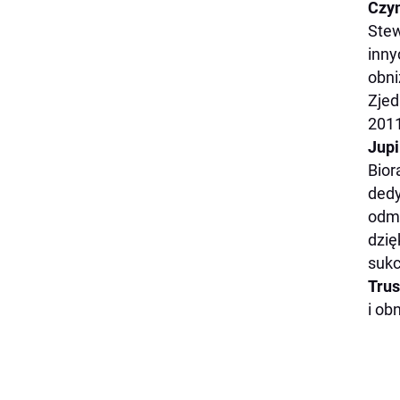
Czym
Stew
inny
obni
Zjed
2011
Jupi
Bior
dedy
odmi
dzię
sukc
Trus
i ob