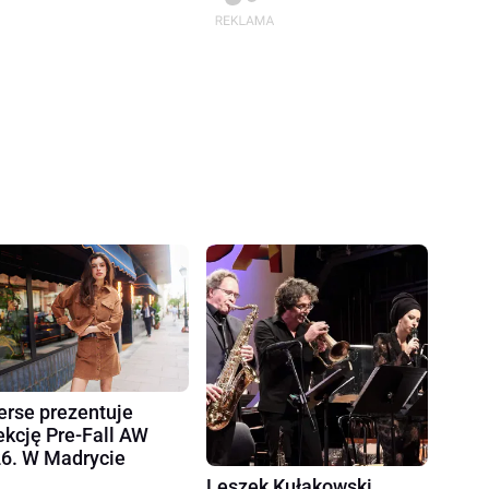
erse prezentuje
ekcję Pre-Fall AW
6. W Madrycie
Leszek Kułakowski