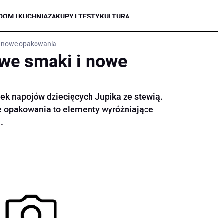
DOM I KUCHNIA
ZAKUPY I TESTY
KULTURA
i nowe opakowania
we smaki i nowe
ek napojów dziecięcych Jupika ze stewią.
e opakowania to elementy wyróżniające
.