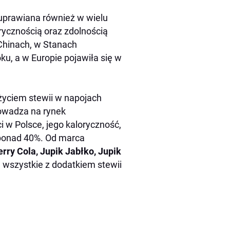
e uprawiana również w wielu
orycznością oraz zdolnością
 Chinach, w Stanach
u, a w Europie pojawiła się w
yciem stewii w napojach
owadza na rynek
i w Polsce, jego kaloryczność,
o ponad 40%. Od marca
rry Cola, Jupik Jabłko, Jupik
, wszystkie z dodatkiem stewii