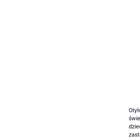
Otył
świe
dzie
zast