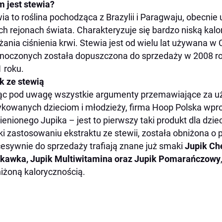
 jest stewia?
ia to roślina pochodząca z Brazylii i Paragwaju, obecni
ch rejonach świata. Charakteryzuje się bardzo niską kal
żania ciśnienia krwi. Stewia jest od wielu lat używana w
noczonych została dopuszczona do sprzedaży w 2008 rok
 roku.
k ze stewią
ąc pod uwagę wszystkie argumenty przemawiające za uż
kowanych dzieciom i młodzieży, firma Hoop Polska wpr
enionego Jupika – jest to pierwszy taki produkt dla dziec
ki zastosowaniu ekstraktu ze stewii, została obniżona 
esywnie do sprzedaży trafiają znane już smaki
Jupik Che
kawka, Jupik Multiwitamina oraz Jupik Pomarańczowy
niżoną kalorycznością.