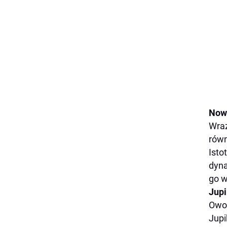
Nowe
Wraz
równ
Isto
dyna
go w
Jupi
Owoc
Jupi