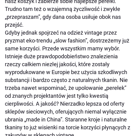
nasz koszyk i zabierze sobie najlepsze perełki.
Trudno tam też o wzajemną życzliwość i zwykłe
„przepraszam”, gdy dana osoba usiłuje obok nas
przejść.
Gdyby jednak spojrzeć na odzież vintage przez
pryzmat eko-trendu „slow fashion”, dostrzeżemy już
same korzyści. Przede wszystkim mamy wybór.
Istnieje duże prawdopodobieństwo znalezienia
rzeczy całkiem niezłej jakości, które zostały
wyprodukowane w Europie bez użycia szkodliwych
substancji i bardzo często z naturalnych tkanin. Nie
trzeba nawet wspominać, że upolowanie „perełek”
od znanych projektantów jest tylko kwestią
cierpliwości. A jakość? Nierzadko lepsza od oferty
sklepów sieciowych, oferujących niemal wyłącznie
ubrania „made in China”. Staranne kroje i naturalne
tkaniny to już wisienki na torcie korzyści płynących z
zakupów w sklepach vintage.