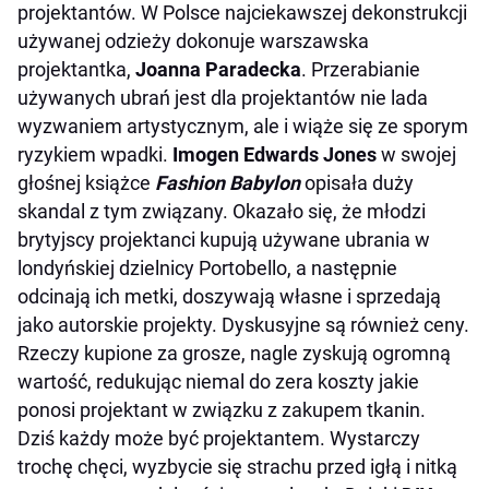
projektantów. W Polsce najciekawszej dekonstrukcji
używanej odzieży dokonuje warszawska
projektantka,
Joanna Paradecka
. Przerabianie
używanych ubrań jest dla projektantów nie lada
wyzwaniem artystycznym, ale i wiąże się ze sporym
ryzykiem wpadki.
Imogen Edwards Jones
w swojej
głośnej książce
Fashion Babylon
opisała duży
skandal z tym związany. Okazało się, że młodzi
brytyjscy projektanci kupują używane ubrania w
londyńskiej dzielnicy Portobello, a następnie
odcinają ich metki, doszywają własne i sprzedają
jako autorskie projekty. Dyskusyjne są również ceny.
Rzeczy kupione za grosze, nagle zyskują ogromną
wartość, redukując niemal do zera koszty jakie
ponosi projektant w związku z zakupem tkanin.
Dziś każdy może być projektantem. Wystarczy
trochę chęci, wyzbycie się strachu przed igłą i nitką