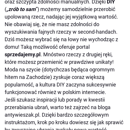
oraz szczypta zdolności manualnych. Dzięki
DIY
(„
zrób to sam
”) możemy samodzielnie przerobić
upolowaną rzecz, nadając jej wyjątkową wartość.
Nie obawiaj się, że nie masz zdolności do
wyszukiwania fajnych rzeczy w second-handach.
Dziś możesz wybrać się na łowy nie wychodząc z
domu! Taką możliwość oferuje portal
sprzedajemy.pl
. Mnóstwo rzeczy z drugiej ręki,
które możesz przemienić w prawdziwe unikaty!
Moda na szycie (dotychczas będąca ogromnym
hitem na Zachodzie) zyskuje coraz większą
popularność, a kultura DIY zaczyna sukcesywnie
funkcjonować również w polskim internecie.
Jeśli szukasz inspiracji lub porady w kwestii
przerabiania ubrań, warto też zajrzeć na bloga
antywieszak.pl. Dzięki bardzo szczegółowym
instruktażom, krok po kroku dowiesz się jak sprawić
by zwyczajne ubrania zyskały nową wartość.