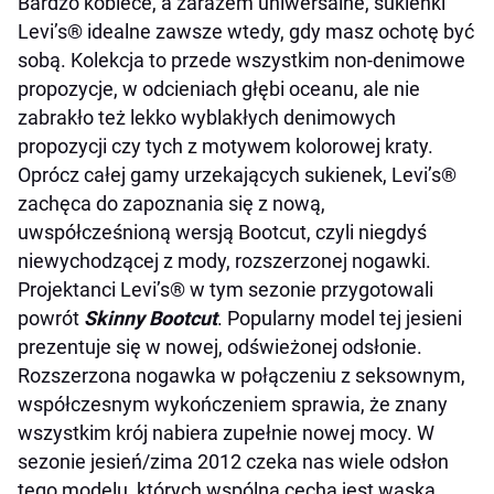
Bardzo kobiece, a zarazem uniwersalne, sukienki
Levi’s® idealne zawsze wtedy, gdy masz ochotę być
sobą. Kolekcja to przede wszystkim non-denimowe
propozycje, w odcieniach głębi oceanu, ale nie
zabrakło też lekko wyblakłych denimowych
propozycji czy tych z motywem kolorowej kraty.
Oprócz całej gamy urzekających sukienek, Levi’s®
zachęca do zapoznania się z nową,
uwspółcześnioną wersją Bootcut, czyli niegdyś
niewychodzącej z mody, rozszerzonej nogawki.
Projektanci Levi’s® w tym sezonie przygotowali
powrót
Skinny Bootcut
. Popularny model tej jesieni
prezentuje się w nowej, odświeżonej odsłonie.
Rozszerzona nogawka w połączeniu z seksownym,
współczesnym wykończeniem sprawia, że znany
wszystkim krój nabiera zupełnie nowej mocy. W
sezonie jesień/zima 2012 czeka nas wiele odsłon
tego modelu, których wspólną cechą jest wąska