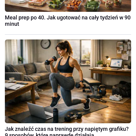
Meal prep po 40. Jak ugotować na cały tydzień w 90
minut
Jak znaleźć czas na trening przy napiętym grafiku?
9 sposobów, które naprawdę działają