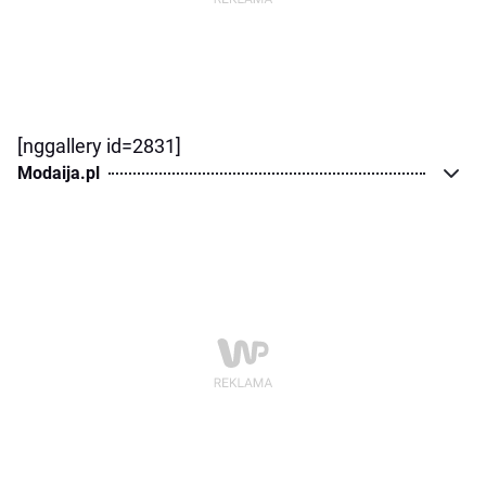
[nggallery id=2831]
Modaija.pl