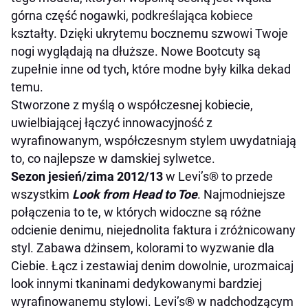
górna część nogawki, podkreślająca kobiece
kształty. Dzięki ukrytemu bocznemu szwowi Twoje
nogi wyglądają na dłuższe. Nowe Bootcuty są
zupełnie inne od tych, które modne były kilka dekad
temu.
Stworzone z myślą o współczesnej kobiecie,
uwielbiającej łączyć innowacyjność z
wyrafinowanym, współczesnym stylem uwydatniają
to, co najlepsze w damskiej sylwetce.
Sezon jesień/zima 2012/13
w Levi’s® to przede
wszystkim
Look from Head to Toe
. Najmodniejsze
połączenia to te, w których widoczne są różne
odcienie denimu, niejednolita faktura i zróżnicowany
styl. Zabawa dżinsem, kolorami to wyzwanie dla
Ciebie. Łącz i zestawiaj denim dowolnie, urozmaicaj
look innymi tkaninami dedykowanymi bardziej
wyrafinowanemu stylowi. Levi’s® w nadchodzącym