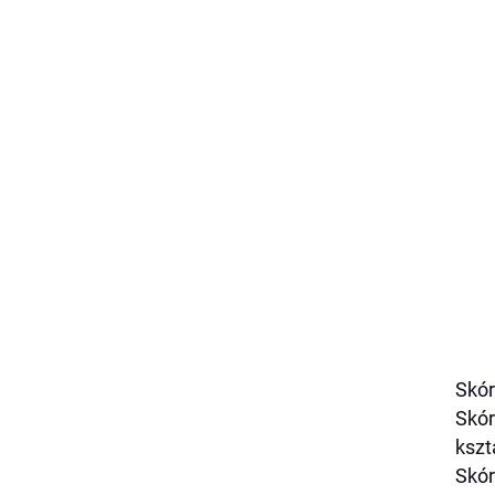
Skó
Skó
kszt
Skór