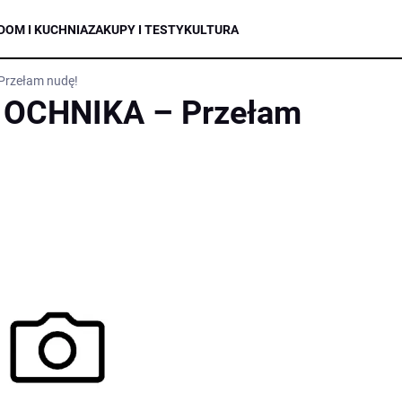
DOM I KUCHNIA
ZAKUPY I TESTY
KULTURA
Przełam nudę!
u OCHNIKA – Przełam