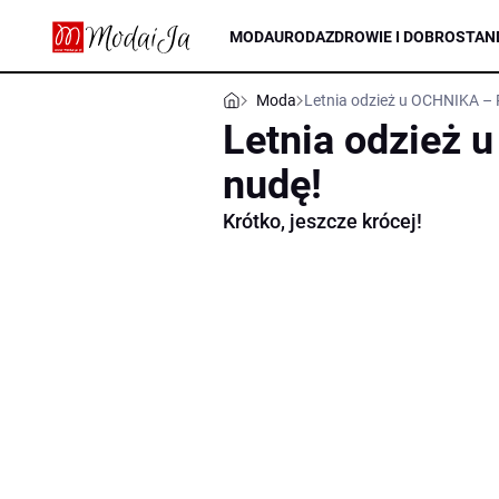
MODA
URODA
ZDROWIE I DOBROSTAN
Moda
Letnia odzież u OCHNIKA – 
Letnia odzież 
nudę!
Krótko, jeszcze krócej!