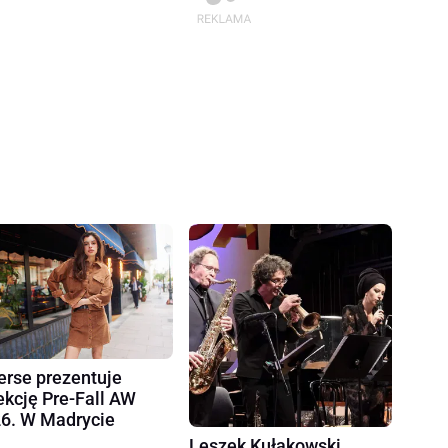
erse prezentuje
ekcję Pre-Fall AW
6. W Madrycie
Leszek Kułakowski