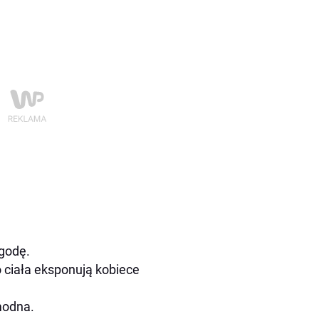
godę.
o ciała eksponują kobiece
 modna.