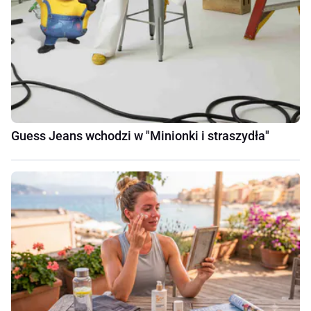
Guess Jeans wchodzi w "Minionki i straszydła"