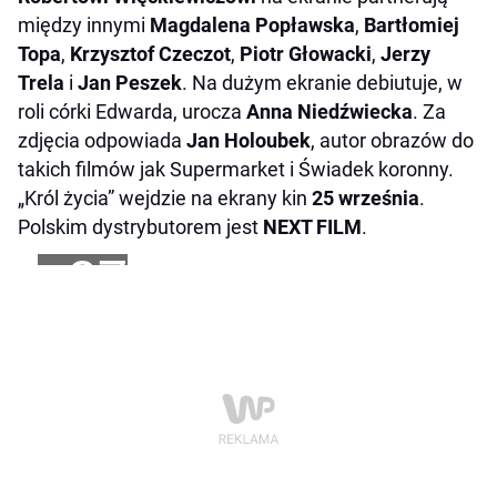
między innymi
Magdalena Popławska
,
Bartłomiej
Topa
,
Krzysztof Czeczot
,
Piotr Głowacki
,
Jerzy
Trela
i
Jan Peszek
. Na dużym ekranie debiutuje, w
roli córki Edwarda, urocza
Anna Niedźwiecka
. Za
zdjęcia odpowiada
Jan Holoubek
, autor obrazów do
takich filmów jak
Supermarket
i
Świadek koronny
.
„
Król życia” wejdzie na ekrany kin
25 września
.
Polskim dystrybutorem jest
NEXT FILM
.
+27