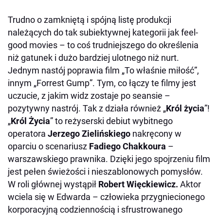
Trudno o zamkniętą i spójną listę produkcji
należących do tak subiektywnej kategorii jak
feel-
good movies
– to coś trudniejszego do określenia
niż gatunek i dużo bardziej ulotnego niż nurt.
Jednym nastój poprawia film „
To właśnie miłość”
,
innym „
Forrest Gump”
.
Tym, co łączy te filmy jest
uczucie, z jakim widz zostaje po seansie –
pozytywny nastrój. Tak z działa również „
Król życia
”!
„
Król Życia
”
to reżyserski debiut wybitnego
operatora
Jerzego Zielińskiego
nakręcony w
oparciu o scenariusz
Fadiego Chakkoura
–
warszawskiego prawnika. Dzięki jego spojrzeniu film
jest pełen świeżości i nieszablonowych pomysłów.
W roli głównej wystąpił
Robert Więckiewicz.
Aktor
wciela się w Edwarda – człowieka przygniecionego
korporacyjną codziennością i sfrustrowanego