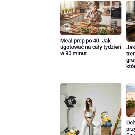
Meal prep po 40. Jak
ugotować na cały tydzień
Jak
w 90 minut
tre
gra
któ
Och
prz