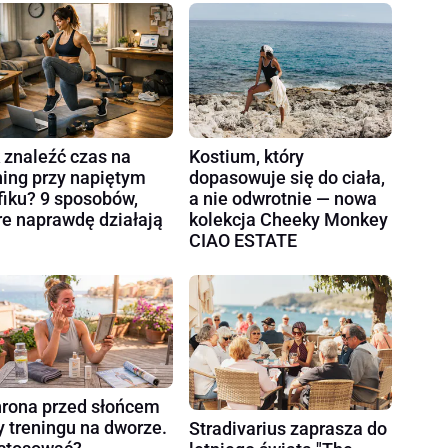
 znaleźć czas na
Kostium, który
ning przy napiętym
dopasowuje się do ciała,
fiku? 9 sposobów,
a nie odwrotnie — nowa
re naprawdę działają
kolekcja Cheeky Monkey
CIAO ESTATE
rona przed słońcem
y treningu na dworze.
Stradivarius zaprasza do