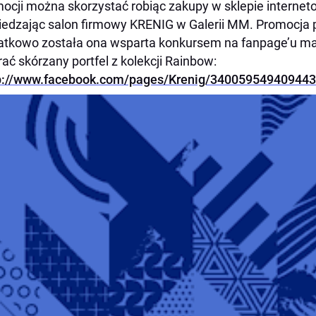
ocji można skorzystać robiąc zakupy w sklepie interneto
edzając salon firmowy KRENIG w Galerii MM. Promocja p
tkowo została ona wsparta konkursem na fanpage’u m
ać skórzany portfel z kolekcji Rainbow:
p://www.facebook.com/pages/Krenig/340059549409443