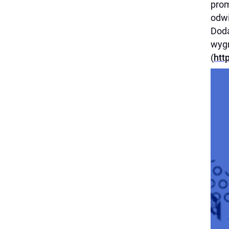
prom
odwi
Doda
wygr
(
htt