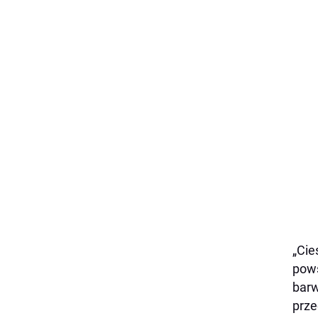
„
Cie
pows
barw
prze