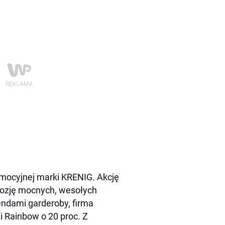
omocyjnej marki KRENIG. Akcję
lozję mocnych, wesołych
endami garderoby, firma
ji Rainbow o 20 proc. Z