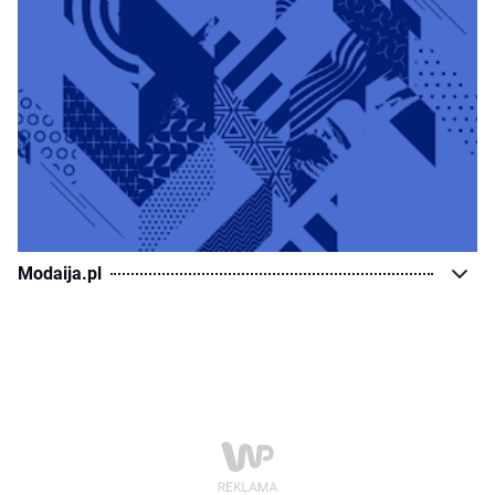
Modaija.pl