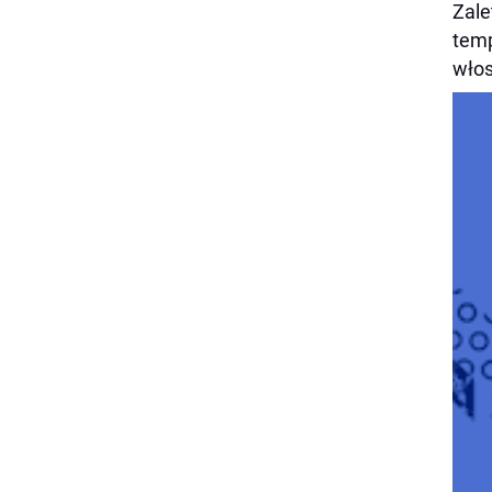
Zale
temp
włos