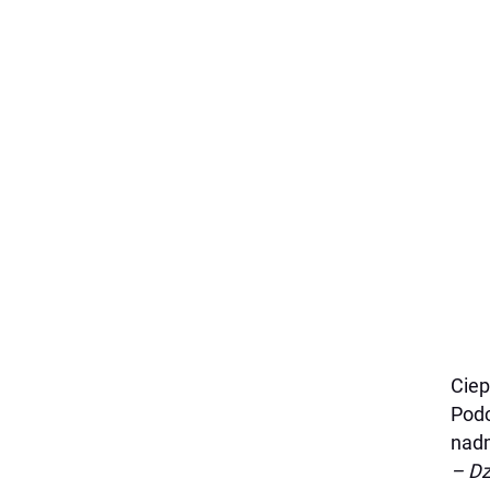
Ciep
Podc
nadm
– Dz