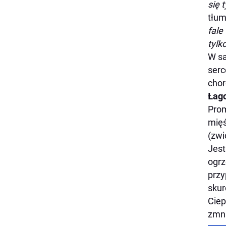
się 
tłu
fale
tylk
W sa
serc
chor
Łago
Pro
mięś
(zwi
Jest
ogrz
przy
skur
Ciep
zmni