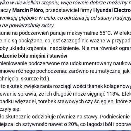
tylko w niewielkim stopniu, więc równie dobrze możemy 
maczy
Marcin Pióro
, przedstawiciel firmy
Hyundai Electro
 wnikają głęboko w ciało, co odróżnia ją od sauny tradycyjn
o na powierzchnię skóry.
unie na podczerwień panuje maksymalnie 65°C. W efek
e nie są obciążane, co jest szczególnie ważne w przypad
oby układu krążenia i nadciśnienie. Nie ma również ogr
dzenie bólu mięśni i stawów
mieniowanie podczerwone ma udokumentowany naukowo
niowe różnego pochodzenia: zarówno reumatyczne, jak 
chnięcia, skurcze itd.).
 to skutek zwiększania rozciągliwości tkanek kolageno
ewanie sprawia, że ich długość może sięgnąć 118%. Efek
padku więzadeł, torebek stawowych czy ścięgien, które z
czyły się.
ło skutecznie oddziałuje również na stawy. Podniesienie
ejsza ich sztywność nawet o 20%, co łagodzi ból i popr