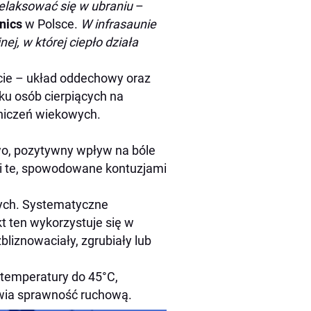
relaksować się w ubraniu
–
nics
w Polsce.
W infrasaunie
ej, w której ciepło działa
cie – układ oddechowy oraz
ku osób cierpiących na
aniczeń wiekowych.
, pozytywny wpływ na bóle
i te, spowodowane kontuzjami
wych. Systematyczne
t ten wykorzystuje się w
bliznowaciały, zgrubiały lub
 temperatury do 45°C,
awia sprawność ruchową.