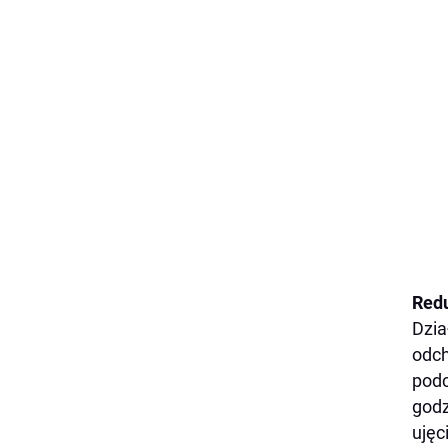
Redu
Dzia
odch
podc
godz
ujęc