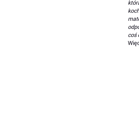
któr
koch
mate
odpo
coś 
Więc