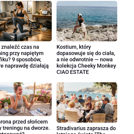
 znaleźć czas na
Kostium, który
ning przy napiętym
dopasowuje się do ciała,
fiku? 9 sposobów,
a nie odwrotnie — nowa
re naprawdę działają
kolekcja Cheeky Monkey
CIAO ESTATE
rona przed słońcem
y treningu na dworze.
Stradivarius zaprasza do