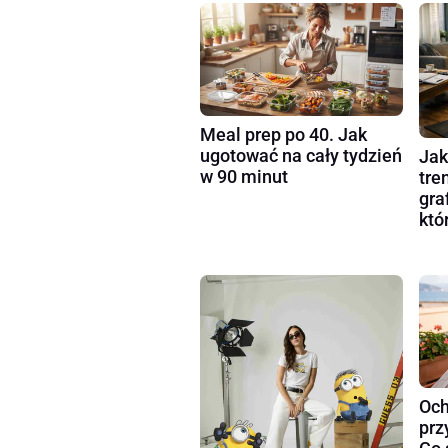
Meal prep po 40. Jak
ugotować na cały tydzień
Jak
w 90 minut
tre
gra
któ
Och
prz