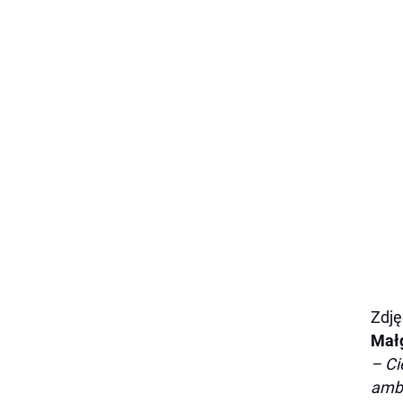
Zdję
Małg
– Ci
amba