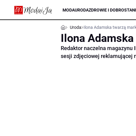
MODA
URODA
ZDROWIE I DOBROSTAN
Uroda
Ilona Adamska twarzą mar
Ilona Adamska
Redaktor naczelna magazynu I
sesji zdjęciowej reklamującej