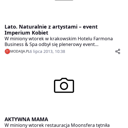
Lato. Naturalnie z artystami – event
Imperium Kobiet
W miniony wtorek w krakowskim Hotelu Farmona
Business & Spa odbył się plenerowy event
organizowany przez magazyn Imperium Kobiet pt.
6 lipca 2013, 10:38
MODAIJA.PL
„Lato. Naturalnie z artystami„.
AKTYWNA MAMA
W miniony wtorek restauracja Moonsfera tętniła