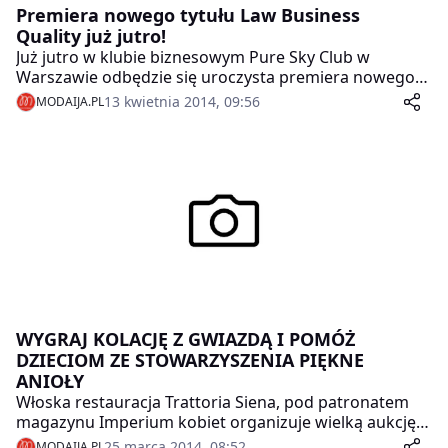
Premiera nowego tytułu Law Business
Quality już jutro!
Już jutro w klubie biznesowym Pure Sky Club w
Warszawie odbędzie się uroczysta premiera nowego
tytułu wydawnictwa I.D.MEDIA pt. Law Business
13 kwietnia 2014, 09:56
MODAIJA.PL
Quality. Redaktor naczelną magazynu została Ilona
Adamska, pełniąca równocześnie funkcję wydawcy i
właściciela wydawnictwa.
WYGRAJ KOLACJĘ Z GWIAZDĄ I POMÓŻ
DZIECIOM ZE STOWARZYSZENIA PIĘKNE
ANIOŁY
Włoska restauracja Trattoria Siena, pod patronatem
magazynu Imperium kobiet organizuje wielką aukcję
pod hasłem „KOLACJI Z GWIAZDĄ„. Weź udział w
25 marca 2014, 08:52
MODAIJA.PL