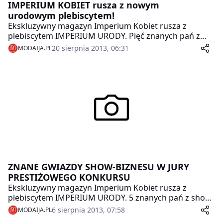
IMPERIUM KOBIET rusza z nowym
urodowym plebiscytem!
Ekskluzywny magazyn Imperium Kobiet rusza z
plebiscytem IMPERIUM URODY. Pięć znanych pań z
show-biznesu zasiądzie w jury konkursu i wybierze
20 sierpnia 2013, 06:31
MODAIJA.PL
najlepsze kosmetyki roku 2013 przyznając zwycięzcom
tytuł BESTSELLER ROKU 2013. Redakcja magazynu
zaprosiła do jury znane aktorki, sportsmenki i
dziennikarki. Ewa Kuklińska, Aneta Zając, Otylia
Jędrzejczak, Ewa Kasprzyk i Paulina Smaszcz-
Kurzajewska pod koniec września wybiorą najlepsze
produkty na polskim rynku kosmetycznym.
ZNANE GWIAZDY SHOW-BIZNESU W JURY
PRESTIŻOWEGO KONKURSU
Ekskluzywny magazyn Imperium Kobiet rusza z
plebiscytem IMPERIUM URODY. 5 znanych pań z show-
biznesu zasiądzie w jury konkursu i wybierze najlepsze
6 sierpnia 2013, 07:58
MODAIJA.PL
kosmetyki roku 2013 przyznając zwycięzcom tytuł