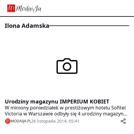
Ilona Adamska
Urodziny magazynu IMPERIUM KOBIET
W miniony poniedziałek w prestiżowym hotelu Sofitel
Victoria w Warszawie odbyły się 4 urodziny magazynu
Imperium Kobiet połączone z finałem plebiscytu
26 listopada 2014, 05:41
MODAIJA.PL
IMPERIUM URODY.