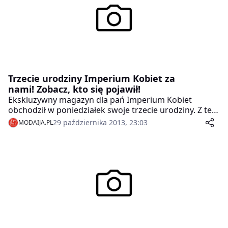
Trzecie urodziny Imperium Kobiet za
nami! Zobacz, kto się pojawił!
Ekskluzywny magazyn dla pań Imperium Kobiet
obchodził w poniedziałek swoje trzecie urodziny. Z tej
okazji na evencie zorganizowanym przez redakcję
29 października 2013, 23:03
MODAIJA.PL
pisma w warszawskim Pure Sky Club pojawiło się wiele
gwiazd i celebrytów, ludzi ze świata mediów i biznesu,
a także przyjaciół magazynu.