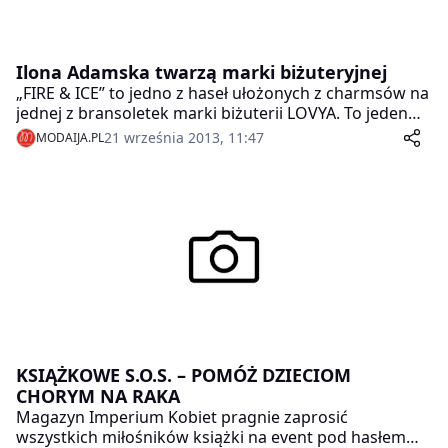
Ilona Adamska twarzą marki biżuteryjnej
„FIRE & ICE” to jedno z haseł ułożonych z charmsów na
jednej z bransoletek marki biżuterii LOVYA. To jeden
najlepiej sprzedających się modeli.To połączenie słów,
21 września 2013, 11:47
MODAIJA.PL
wyraża też osobowość kobiety, której wizerunek jest
twarzą marki biżuterii LOVYA mówi Piotr Cieślik –
dyrektor artystyczny marki biżuterii LOVYA.
Poszukując tzw. twarzy marki szukaliśmy kobiety o
wyjątkowej osobowości, spełnionej zawodowo,
ambitnej, odnoszącej sukcesy. Za taką uznaliśmy Ilonę
Adamską – naszym zadaniem współczesną kobietę
renesansu.
KSIĄŻKOWE S.O.S. – POMÓŻ DZIECIOM
CHORYM NA RAKA
Magazyn Imperium Kobiet pragnie zaprosić
wszystkich miłośników książki na event pod hasłem