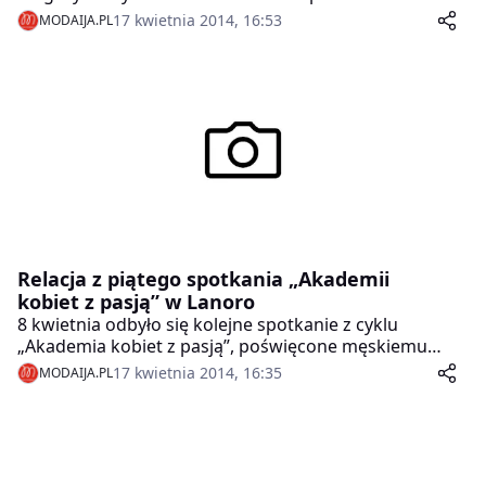
Quality.
17 kwietnia 2014, 16:53
MODAIJA.PL
Relacja z piątego spotkania „Akademii
kobiet z pasją” w Lanoro
8 kwietnia odbyło się kolejne spotkanie z cyklu
„Akademia kobiet z pasją”, poświęcone męskiemu
spojrzeniu na kobiecą bieliznę oraz przygotowaniom
17 kwietnia 2014, 16:35
MODAIJA.PL
do lata. Gościem specjalnym był Karol Zdunek, trener
personalny, specjalizujący się w Crossfit, a spotkanie
poprowadziła Anna Kalata – polityk, kobieta biznesu,
ambasadorka Lanoro.