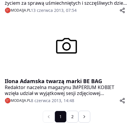
życiem za sprawą uśmiechniętych i szczęśliwych dzieci,
które tłumnie zjawiły się wraz ze swoimi mamami na
13 czerwca 2013, 07:54
MODAIJA.PL
evencie pod hasłem AKTYWNA MAMA
zorganizowanym przez ekskluzywny magazyn dla pań
– Imperium Kobiet. Imprezę poprowadziła prezenterka
Polsat Cafe- Magdalena Modra.
Ilona Adamska twarzą marki BE BAG
Redaktor naczelna magazynu IMPERIUM KOBIET
wzięła udział w wyjątkowej sesji zdjęciowej
reklamującej najnowszą kolekcję marki BE BAG.
8 czerwca 2013, 14:48
MODAIJA.PL
1
2