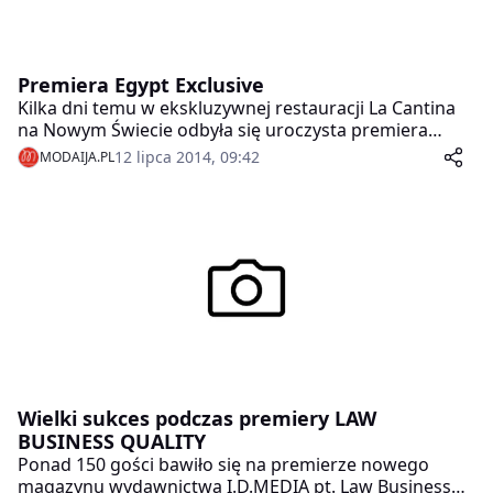
Premiera Egypt Exclusive
Kilka dni temu w ekskluzywnej restauracji La Cantina
na Nowym Świecie odbyła się uroczysta premiera
trzeciego magazynu wydawnictwa I.D.MEDIA, pt. Egypt
12 lipca 2014, 09:42
MODAIJA.PL
Exclusive.
Wielki sukces podczas premiery LAW
BUSINESS QUALITY
Ponad 150 gości bawiło się na premierze nowego
magazynu wydawnictwa I.D.MEDIA pt. Law Business