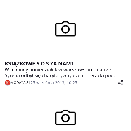
KSIĄŻKOWE S.O.S ZA NAMI
W miniony poniedziałek w warszawskim Teatrze
Syrena odbył się charytatywny event literacki pod
hasłem KSIĄŻKOWE S.O.S zorganizowany przez
25 września 2013, 10:25
MODAIJA.PL
magazyn Imperium Kobiet, internetowy miesięcznik
Obsesje oraz Fundację Papierowy Motyl. Celem eventu
było zebranie pieniędzy na warsztaty pisarskie dla
dzieci chorych na raka z warszawskiego Instytutu
Matki i Dziecka.