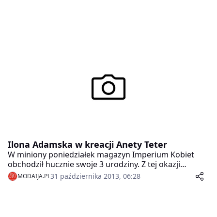
Ilona Adamska w kreacji Anety Teter
W miniony poniedziałek magazyn Imperium Kobiet
obchodził hucznie swoje 3 urodziny. Z tej okazji
redakcja pisma wydała huczne przyjęcie w
31 października 2013, 06:28
MODAIJA.PL
warszawskim Pure Sky Club. Na imprezie pojawiło się
wiele gwiazd, ale swoim urokiem osobistym, a przede
wszystkim wyjątkową kreacją największą uwagę
przykuła redaktor naczelna pisma- Ilona Adamska.