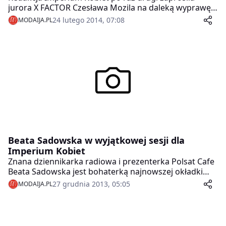
jurora X FACTOR Czesława Mozila na daleką wyprawę.
Po Maroku przyszedł czas na Estonię. Ekipa zwiedziła
24 lutego 2014, 07:08
MODAIJA.PL
m.in. przepiękną starówkę w Tallinnie oraz nadmorski
kurort Pärnu. Zasmakowała doskonałej tradycyjnej
estońskiej kuchni, zwiedziła najpiękniejsze zakątki
kraju, spotkała się również z ambasadorem Polski w
Tallinnie – Panem Grzegorzem Poznańskim.
Beata Sadowska w wyjątkowej sesji dla
Imperium Kobiet
Znana dziennikarka radiowa i prezenterka Polsat Cafe
Beata Sadowska jest bohaterką najnowszej okładki
ekskluzywnego magazynu dla pań IMPERIUM KOBIET.
27 grudnia 2013, 05:05
MODAIJA.PL
Autorem zdjęć jest Robby Cyron, znany warszawski
fotograf na co dzień pracujący z gwiazdami polskiego
show biznesu.