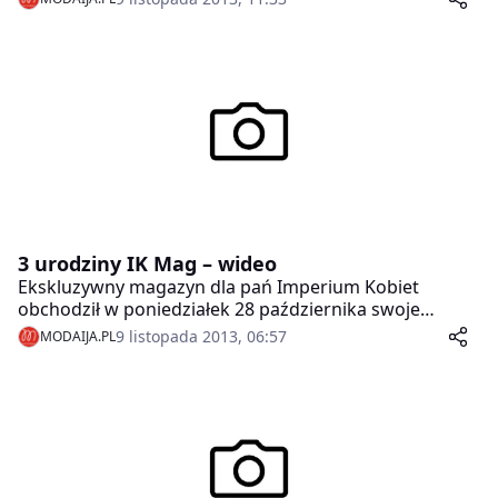
3 urodziny IK Mag – wideo
Ekskluzywny magazyn dla pań Imperium Kobiet
obchodził w poniedziałek 28 października swoje
trzecie urodziny. Z tej okazji na evencie
9 listopada 2013, 06:57
MODAIJA.PL
zorganizowanym przez redakcję pisma w
warszawskim Pure Sky Club pojawiło się wiele gwiazd i
celebrytów, ludzi ze świata mediów i biznesu, a także
przyjaciół magazynu.