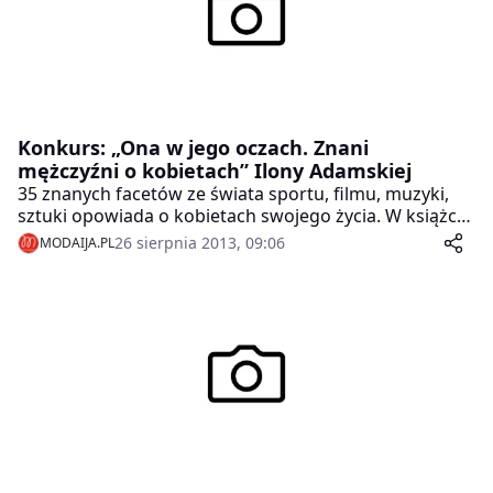
Konkurs: „Ona w jego oczach. Znani
mężczyźni o kobietach” Ilony Adamskiej
35 znanych facetów ze świata sportu, filmu, muzyki,
sztuki opowiada o kobietach swojego życia. W książce
redaktor naczelnej Imperium Kobiet, modelki i pisarki
26 sierpnia 2013, 09:06
MODAIJA.PL
Ilony Adamskiej pt. „Ona w jego oczach. Znani
mężczyźni o kobietach„. W książce, którą możecie
wygrać w naszym konkursie!