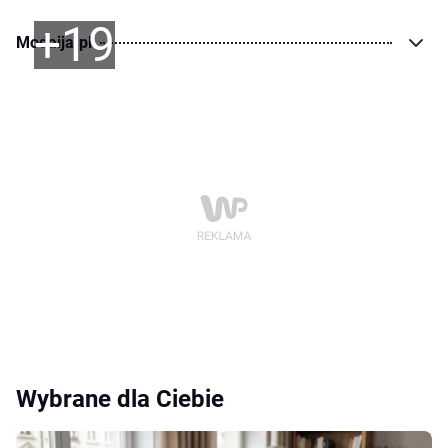
+19
Modaija.pl
Wybrane dla Ciebie