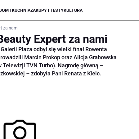
DOM I KUCHNIA
ZAKUPY I TESTY
KULTURA
t za nami
Beauty Expert za nami
Galerii Plaza odbył się wielki finał Rowenta
rowadzili Marcin Prokop oraz Alicja Grabowska
 Telewizji TVN Turbo). Nagrodę główną –
zkowskiej – zdobyła Pani Renata z Kielc.