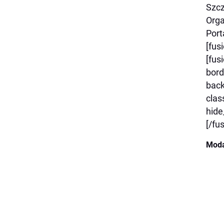
Szcz
Orga
Port
[fus
[fus
bord
back
clas
hide
[/fu
Moda