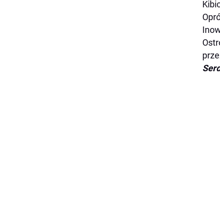
Kibi
Opró
Inow
Ostr
prze
Serd