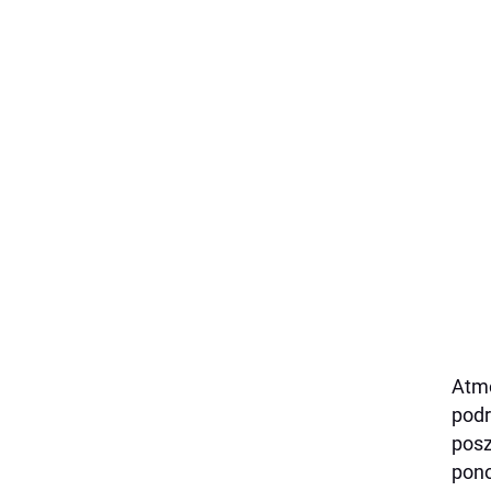
Atmo
podr
posz
pono