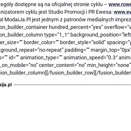
egóły dostępne są na oficjalnej stronie cyklu –
www.rowe
nizatorem cyklu jest Studio Promocji i PR Ewesa:
www.ew
al ModaiJa.Pl jest jednym z patronów medialnych impre
ion_builder_container hundred_percent=”yes” overflow=”vi
ion_builder_column type=”1_1″ background_position=”left
er_size=”” border_color=”” border_style=”solid” spacing
ground_repeat=”no-repeat” padding=”” margin_top=”0px
s=”” id=”” animation_type=”” animation_speed=”0.3″ anima
_on_mobile=”no” center_content=”no” min_height=”none”]
sion_builder_column][/fusion_builder_row][/fusion_builde
ija.pl