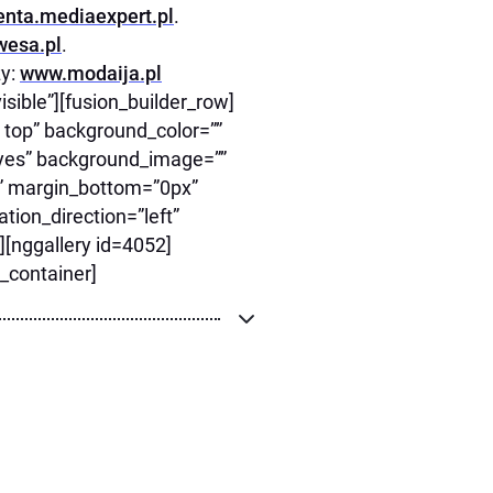
nta.mediaexpert.pl
.
esa.pl
.
zy:
www.modaija.pl
sible”][fusion_builder_row]
 top” background_color=””
=”yes” background_image=””
” margin_bottom=”0px”
tion_direction=”left”
[nggallery id=4052]
r_container]