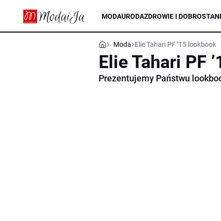
MODA
URODA
ZDROWIE I DOBROSTAN
Moda
Elie Tahari PF ’15 lookbook
Elie Tahari PF 
Prezentujemy Państwu lookbook