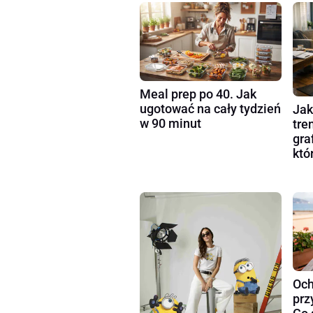
Meal prep po 40. Jak
ugotować na cały tydzień
Jak
w 90 minut
tre
gra
któ
Och
prz