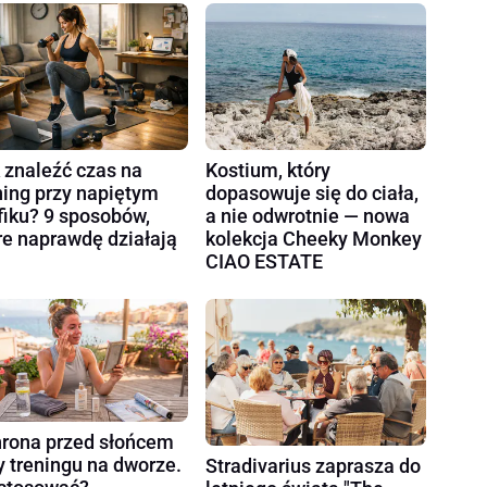
 znaleźć czas na
Kostium, który
ning przy napiętym
dopasowuje się do ciała,
fiku? 9 sposobów,
a nie odwrotnie — nowa
re naprawdę działają
kolekcja Cheeky Monkey
CIAO ESTATE
rona przed słońcem
y treningu na dworze.
Stradivarius zaprasza do