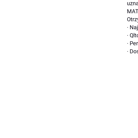
uzn
MATR
Otrz
· Na
· Ql
· Pe
· Do