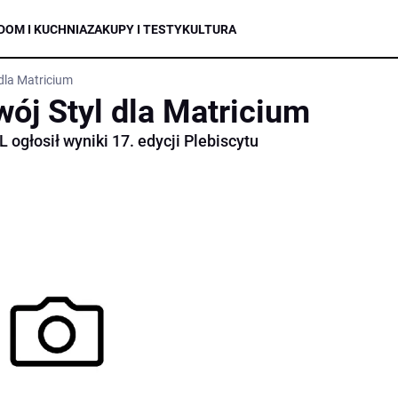
DOM I KUCHNIA
ZAKUPY I TESTY
KULTURA
dla Matricium
ój Styl dla Matricium
ogłosił wyniki 17. edycji Plebiscytu