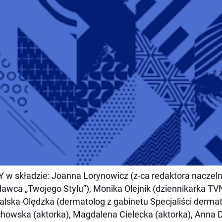
 w składzie: Joanna Lorynowicz (z-ca redaktora naczel
awca „Twojego Stylu”), Monika Olejnik (dziennikarka TVN 
lska-Olędzka (dermatolog z gabinetu Specjaliści dermat
howska (aktorka), Magdalena Cielecka (aktorka), Anna 