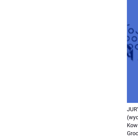
JURY
(wyd
Kowa
Groc