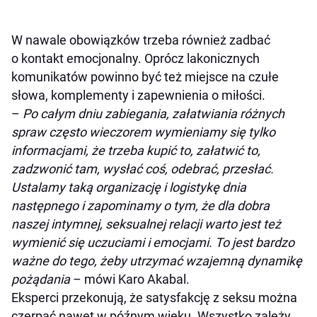
W nawale obowiązków trzeba również zadbać
o kontakt emocjonalny. Oprócz lakonicznych
komunikatów powinno być też miejsce na czułe
słowa, komplementy i zapewnienia o miłości.
–
Po całym dniu zabiegania, załatwiania różnych
spraw często wieczorem wymieniamy się tylko
informacjami, że trzeba kupić to, załatwić to,
zadzwonić tam, wysłać coś, odebrać, przesłać.
Ustalamy taką organizację i logistykę dnia
następnego i zapominamy o tym, że dla dobra
naszej intymnej, seksualnej relacji warto jest też
wymienić się uczuciami i emocjami. To jest bardzo
ważne do tego, żeby utrzymać wzajemną dynamikę
pożądania
– mówi Karo Akabal.
Eksperci przekonują, że satysfakcję z seksu można
czerpać nawet w późnym wieku. Wszystko zależy