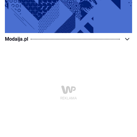
Modaija.pl