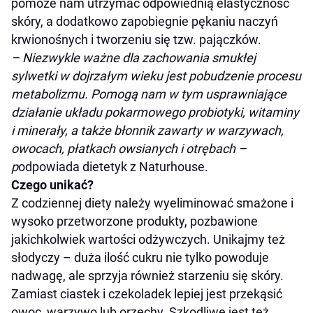
pomoże nam utrzymać odpowiednią elastyczność
skóry, a dodatkowo zapobiegnie pękaniu naczyń
krwionośnych i tworzeniu się tzw. pajączków.
– Niezwykle ważne dla zachowania smukłej
sylwetki w dojrzałym wieku jest pobudzenie procesu
metabolizmu. Pomogą nam w tym usprawniające
działanie układu pokarmowego probiotyki, witaminy
i minerały, a także błonnik zawarty w warzywach,
owocach, płatkach owsianych i otrębach –
p
odpowiada dietetyk z Naturhouse.
Czego unikać?
Z codziennej diety należy wyeliminować smażone i
wysoko przetworzone produkty, pozbawione
jakichkolwiek wartości odżywczych. Unikajmy też
słodyczy – duża ilość cukru nie tylko powoduje
nadwagę, ale sprzyja również starzeniu się skóry.
Zamiast ciastek i czekoladek lepiej jest przekąsić
owoc, warzywo lub orzechy. Szkodliwe jest też