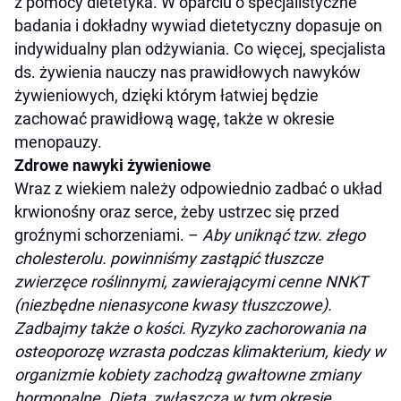
z pomocy dietetyka. W oparciu o specjalistyczne
badania i dokładny wywiad dietetyczny dopasuje on
indywidualny plan odżywiania. Co więcej, specjalista
ds. żywienia nauczy nas prawidłowych nawyków
żywieniowych, dzięki którym łatwiej będzie
zachować prawidłową wagę, także w okresie
menopauzy.
Zdrowe nawyki żywieniowe
Wraz z wiekiem należy odpowiednio zadbać o układ
krwionośny oraz serce, żeby ustrzec się przed
groźnymi schorzeniami. –
Aby uniknąć tzw. złego
cholesterolu. powinniśmy zastąpić tłuszcze
zwierzęce roślinnymi, zawierającymi cenne NNKT
(niezbędne nienasycone kwasy tłuszczowe).
Zadbajmy także o kości. Ryzyko zachorowania na
osteoporozę wzrasta podczas klimakterium, kiedy w
organizmie kobiety zachodzą gwałtowne zmiany
hormonalne. Dieta, zwłaszcza w tym okresie,