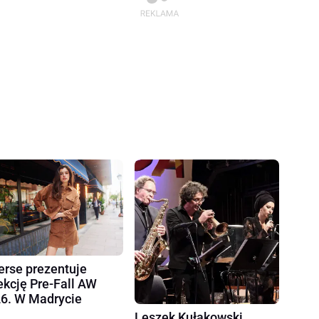
erse prezentuje
ekcję Pre-Fall AW
6. W Madrycie
Leszek Kułakowski