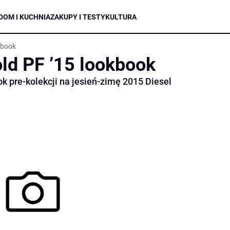
DOM I KUCHNIA
ZAKUPY I TESTY
KULTURA
kbook
old PF ’15 lookbook
 pre-kolekcji na jesień-zimę 2015 Diesel