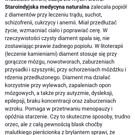
Staroindyjska medycyna naturalna
zalecała popiół
z diamentów przy leczeniu trądu, suchot,
schizofrenii, cukrzycy i anemii. Miał przedłużać
życie, wzmacniać ciało i poprawiać cerę. W
rzeczywistości czysty diament spala się, nie
zostawiając prawie żadnego popiołu. W litoterapii
(leczenie kamieniami) diament stosuje się przy
gorączce mózgu, nowotworach, zaburzeniach
przysadki i szyszynki, przy schorzeniach móżdżku i
rdzenia przedłużonego. Diament ma działać
korzystnie przy wylewach, zapaleniach opon
mózgowych, a także przy autyzmie, dysleksji,
epilepsji, braku koncentracji oraz zaburzeniach
wzroku. Pomaga w przetrwaniu menopauzy i
opóźnia starzenie. Czy to skuteczne sposoby, trudno
orzec, ale z całą pewnością blask choćby
malutkiego pierścionka z brylantem sprawi, że