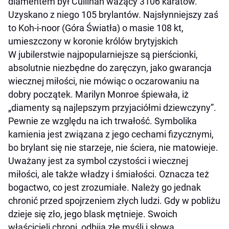
diamentem był Cullinan ważący 3106 karatów.
Uzyskano z niego 105 brylantów. Najsłynniejszy zaś
to Koh-i-noor (Góra Światła) o masie 108 kt,
umieszczony w koronie królów brytyjskich
W jubilerstwie najpopularniejsze są pierścionki,
absolutnie niezbędne do zaręczyn, jako gwarancja
wiecznej miłości, nie mówiąc o oczarowaniu na
dobry początek. Marilyn Monroe śpiewała, iż
„diamenty są najlepszym przyjaciółmi dziewczyny”.
Pewnie ze względu na ich trwałość. Symbolika
kamienia jest związana z jego cechami fizycznymi,
bo brylant się nie starzeje, nie ściera, nie matowieje.
Uważany jest za symbol czystości i wiecznej
miłości, ale także władzy i śmiałości. Oznacza też
bogactwo, co jest zrozumiałe. Należy go jednak
chronić przed spojrzeniem złych ludzi. Gdy w pobliżu
dzieje się zło, jego blask mętnieje. Swoich
właścicieli chroni, odbija złe myśli i słowa.