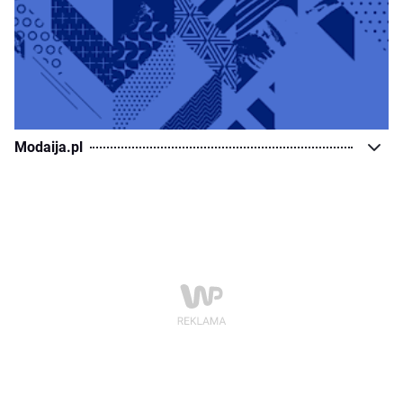
Modaija.pl