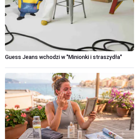
Guess Jeans wchodzi w "Minionki i straszydła"