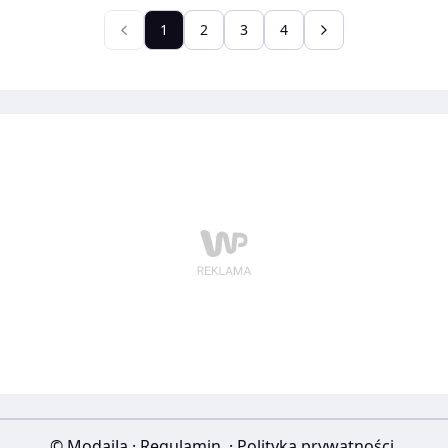
nadawanym przez Dress for Success – największą na
świecie organizację non-profit pomagającą kobietom
1
2
3
4
defaworyzowanym na rynku pracy.
© ModaiJa
·
Regulamin
·
Polityka prywatności