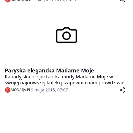
wyprowadziła swoją firmę i swoje życie na prostą. Jane
Seymour, Brendi Temple oraz Karren Brady
opowiadają, jaką drogę przeszły od bankructwa,
oskarżeń o korupcję, aż na szczyty biznesowych karier.
Paryska elegancka Madame Moje
Kanadyjska projektantka mody Madame Moje w
swojej najnowszej kolekcji zapewnia nam prawdziwie
paryską elegancję w modzie biurowej.
9 maja 2015, 07:07
MODAIJA.PL