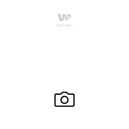
skrzypcach elektrycznych w wykonaniu Magdaleny
Szymańskiej, natomiast wydarzenie uroczyście
otworzyła Pani Prezydent miasta stołecznego
Warszawy – Hanna Gronkiewicz-Waltz, której
pojawienie się na Kongresie wywołało duże
zainteresowanie. Uczestniczki przywitała również Pani
Maria Jolanta Batycka-Wąsik – wójt gminy Lesznowola.