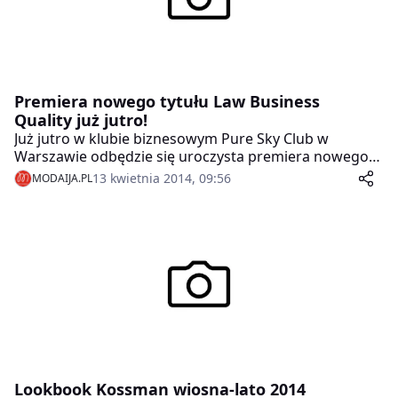
Premiera nowego tytułu Law Business
Quality już jutro!
Już jutro w klubie biznesowym Pure Sky Club w
Warszawie odbędzie się uroczysta premiera nowego
tytułu wydawnictwa I.D.MEDIA pt. Law Business
13 kwietnia 2014, 09:56
MODAIJA.PL
Quality. Redaktor naczelną magazynu została Ilona
Adamska, pełniąca równocześnie funkcję wydawcy i
właściciela wydawnictwa.
Lookbook Kossman wiosna-lato 2014