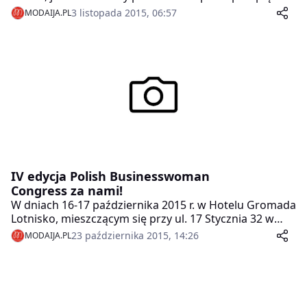
są w lepszej sytuacji. Kobiety to również większe
3 listopada 2015, 06:57
MODAIJA.PL
optymistki. Co trzecia uważa, że najbliższe miesiące
przyniosą poprawę sytuacji firmy, zaś tylko 15 proc.
obawia się pogorszenia sytuacji (przy 25 proc.
mężczyzn).
IV edycja Polish Businesswoman
Congress za nami!
W dniach 16-17 października 2015 r. w Hotelu Gromada
Lotnisko, mieszczącym się przy ul. 17 Stycznia 32 w
Warszawie, odbyła się kolejna – IV już edycja
23 października 2015, 14:26
MODAIJA.PL
niezwykłego wydarzenia, jakim jest Polish
Businesswoman Congress, zorganizowany przez
magazyn „Businesswoman & life”.Kongres, który
został przygotowany specjalnie dla przedsiębiorczych
kobiet, rozpoczął się od wirtuozyjnej gry na