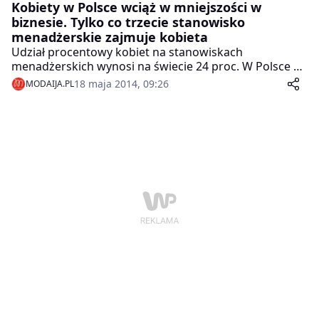
Kobiety w Polsce wciąż w mniejszości w
biznesie. Tylko co trzecie stanowisko
menadżerskie zajmuje kobieta
Udział procentowy kobiet na stanowiskach
menadżerskich wynosi na świecie 24 proc. W Polsce co
trzecie takie stanowisko w 2013 r. zajmowane było
18 maja 2014, 09:26
MODAIJA.PL
przez kobietę, ale w porównaniu z poprzednim rokiem
udział procentowy spadł o 14 pkt proc. – wynika z
raportu Grant Thornton. Równość płci w biznesie – to
jeden z głównych postulatów VI Kongresu Kobiet, w
trakcie którego podkreślano, że kobiety wciąż jeszcze
są w mniejszości w świecie biznesu.