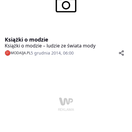
dlatego teraz postaramy się nieco bardziej
szczegółowo opisać to, jak powinna wyglądać idealna
sukienka biznesowa.
Książki o modzie
Książki o modzie – ludzie ze świata mody
5 grudnia 2014, 06:00
MODAIJA.PL