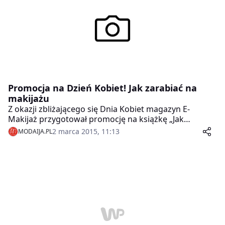
kadry, księgowość czy komunikacja marketingowa.
Promocja na Dzień Kobiet! Jak zarabiać na
makijażu
Z okazji zbliżającego się Dnia Kobiet magazyn E-
Makijaż przygotował promocję na książkę „Jak
Zarabiać na Makijażu?”
2 marca 2015, 11:13
MODAIJA.PL