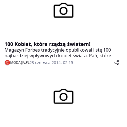
100 Kobiet, które rządzą światem!
Magazyn Forbes tradycyjnie opublikował listę 100
najbardziej wpływowych kobiet świata. Pań, które
mają największy wpływ na jego losy, które wyznaczają
23 czerwca 2014, 02:15
MODAIJA.PL
nowe kierunki, idee i przełamują wszelkie bariery.