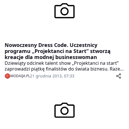
Nowoczesny Dress Code. Uczestnicy
programu „Projektanci na Start” stworzą
kreacje dla modnej businesswoman
Dziewiąty odcinek talent show „Projektanci na start”
zaprowadzi piątkę finalistów do świata biznesu. Razem
z Bartkiem Michalcem, twórcą młodej i prężnej marki
21 grudnia 2013, 07:33
MODAIJA.PL
modowej ZUO CORP., udadzą się do centrum Łodzi, by
obserwować styl ubierania się kobiet pracujących w
korporacjach. Po powrocie do pracowni ich zadaniem
będzie uszycie klasycznego, kobiecego zestawu do
biura – żakietu i spódnicy. Który z uczestników
najlepiej odnajdzie się w sztywnych ramach tego
zadania? Dowiemy się już w środę 25 grudnia o godz.
22.00.