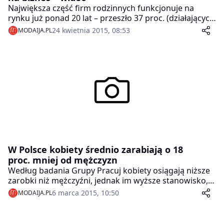
Największa część firm rodzinnych funkcjonuje na
rynku już ponad 20 lat – przeszło 37 proc. (działających
dłużej niż 20 lat firm nierodzinnych jest 25,5 proc.). A to
24 kwietnia 2015, 08:53
MODAIJA.PL
oznacza, że część z nich powstała jeszcze przed 1989 r.
i skutecznie dostosowała się do gospodarki rynkowej.
Ale w grupie tych ponad 20 -latków jest także wiele
firm założonych zaraz po transformacji – wynika z
badania Konfederacji Lewiatan.
W Polsce kobiety średnio zarabiają o 18
proc. mniej od mężczyzn
Według badania Grupy Pracuj kobiety osiągają niższe
zarobki niż mężczyźni, jednak im wyższe stanowisko,
tym różnice mniejsze. Wśród specjalistów
6 marca 2015, 10:50
MODAIJA.PL
dysproporcja wynosi średnio 11 proc., a na szczeblu
dyrektorskim już tylko 2 proc. Poza tym istnieją
specjalizacje, gdzie kobiety osiągają wyższe płace – to