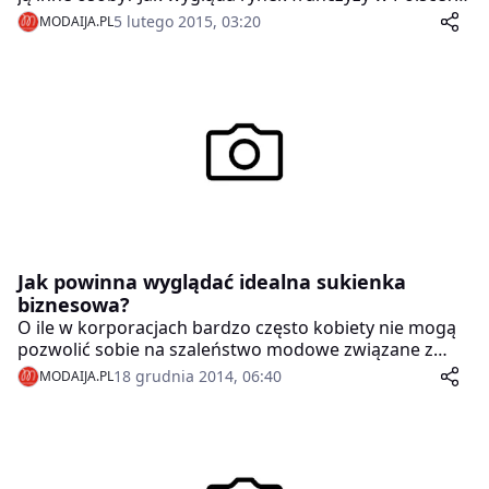
Oraz jak pracując, budując swoje życie zawodowe nie
5 lutego 2015, 03:20
MODAIJA.PL
zaniedbać życia prywatnego i marzeń o podróżach?
Jak powinna wyglądać idealna sukienka
biznesowa?
O ile w korporacjach bardzo często kobiety nie mogą
pozwolić sobie na szaleństwo modowe związane z
krojami czy chociażby kolorami swoich strojów, o tyle
18 grudnia 2014, 06:40
MODAIJA.PL
w mniejszych firmach, w których nie obowiązuje
uniformizacja stroju, mają one większe pole do popisu
w tym względzie. Ogólnie panującą zasadą jest to, by
ubiór był schludny i niewyzywający. Wybór
odpowiedniego może nastręczyć nie lada problemów,