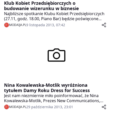
Klub Kobiet Przedsiębiorczych o
budowanie wizerunku w biznesie
Najbliższe spotkanie Klubu Kobiet Przedsiębiorczych
(27.11, godz. 18.00, Piano Bar) będzie poświęcone
tematowi budowania wizerunku w biznesie.
9 listopada 2013, 07:42
MODAIJA.PL
Poprowadzą je dwie specjalistki, które o wizerunku
kobiety przedsiębiorczej opowiedzą z dwóch, różnych
punktów widzenia. Aneta Wabińska – stylistka,
wizażystka i psycholożka, poruszy temat samooceny
oraz rozwoju osobistego w kontekście budowania
biznesowego wizerunk. Marta Siembab – trenerka
zapachowa i jedyna w Polsce senselierka przybliży
tajniki zapachowego dress codu i opowie, jak
odpowiednio dobierać zapachy, by świadomie
budować własny wizerunek.
Nina Kowalewska-Motlik wyróżniona
tytułem Damy Roku Dress for Success
Jest nam niezmiernie miło poinformować, że Nina
Kowalewska-Motlik, Prezes New Communications,
wyłącznego przedstawiciela projektu Superbrands w
29 października 2013, 23:01
MODAIJA.PL
Polsce, została wyróżniona tytułem Damy Roku,