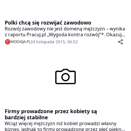
Polki chcą się rozwijać zawodowo
Rozwój zawodowy nie jest domeną mężczyzn – wynika
z raportu Pracuj.pl „Wygoda kontra rozwój”*. Okazuje
się, że kobiety podobnie jak mężczyźni są aktywne na
24 listopada 2015, 06:52
MODAIJA.PL
rynku pracy. Chcą się rozwijać, biorą udział w
szkoleniach podnoszących kwalifikacje i starają się być
na bieżąco z ofertami pracy.
Firmy prowadzone przez kobiety są
bardziej stabilne
Wciąż więcej mężczyzn niż kobiet prowadzi własny
biznes, jednak to firmy prowadzone przez płeć piękną