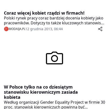
Coraz więcej kobiet rządzi w firmach!
Polski rynek pracy coraz bardziej docenia kobiety jako
pracowników. Dotyczy to także kluczowych stanowisk
w firmach. Na różnorodność płci zatrudnionych
12 grudnia 2013, 06:44
MODAIJA.PL
stawiają głównie korporacje, dostrzegając, że
pozytywnie przekłada się ona zarówno na styl
zarządzania, jak i wewnętrzne zasady w firmie.
W Polsce tylko na co dziesiątym
stanowisku kierowniczym zasiada
kobieta
Według organizacji Gender Equality Project w firmie 30
proc. stanowisk kierowniczych powinna być