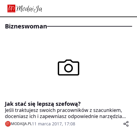
bizneswoman
Jak stać się lepszą szefową?
Jeśli traktujesz swoich pracowników z szacunkiem,
doceniasz ich i zapewniasz odpowiednie narzędzia
pracy tak, aby odnieśli sukces, bądź pewna, że wkrótce
11 marca 2017, 17:08
MODAIJA.PL
zobaczysz efekty. W postaci zwiększonej wydajności
pracowników, zaangażowania, lojalności. Oto kilka