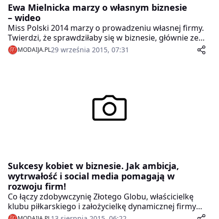
Ewa Mielnicka marzy o własnym biznesie
– wideo
Miss Polski 2014 marzy o prowadzeniu własnej firmy.
Twierdzi, że sprawdziłaby się w biznesie, głównie ze
względu na odziedziczony po przodkach twardy,
29 września 2015, 07:31
MODAIJA.PL
kurpiowski charakter. Ewa Mielnicka nie ma jeszcze
pomysłu na profil firmy, ale cały czas dąży do realizacji
swojego celu: studiuje i nabywa nowe kwalifikacje
zawodowe.
Sukcesy kobiet w biznesie. Jak ambicja,
wytrwałość i social media pomagają w
rozwoju firm!
Co łączy zdobywczynię Złotego Globu, właścicielkę
klubu piłkarskiego i założycielkę dynamicznej firmy
odzieżowej? Każda z nich, mimo przeciwności losu,
13 sierpnia 2015, 06:22
MODAIJA.PL