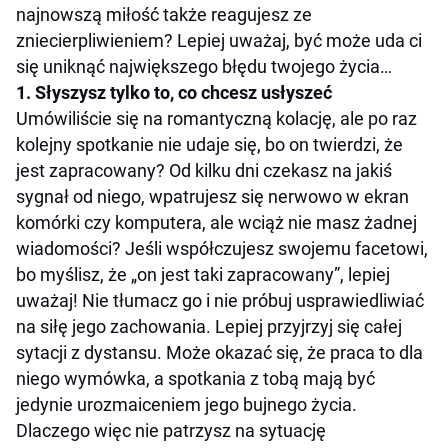
najnowszą miłość także reagujesz ze
zniecierpliwieniem? Lepiej uważaj, być może uda ci
się uniknąć największego błędu twojego życia…
1. Słyszysz tylko to, co chcesz usłyszeć
Umówiliście się na romantyczną kolację, ale po raz
kolejny spotkanie nie udaje się, bo on twierdzi, że
jest zapracowany? Od kilku dni czekasz na jakiś
sygnał od niego, wpatrujesz się nerwowo w ekran
komórki czy komputera, ale wciąż nie masz żadnej
wiadomości? Jeśli współczujesz swojemu facetowi,
bo myślisz, że „on jest taki zapracowany”, lepiej
uważaj! Nie tłumacz go i nie próbuj usprawiedliwiać
na siłę jego zachowania. Lepiej przyjrzyj się całej
sytacji z dystansu. Może okazać się, że praca to dla
niego wymówka, a spotkania z tobą mają być
jedynie urozmaiceniem jego bujnego życia.
Dlaczego więc nie patrzysz na sytuację