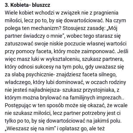
3. Kobieta- bluszcz
Wiele kobiet wchodzi w związek nie z pragnienia
miłości, lecz po to, by się dowartościować. Na czym
polega ten mechanizm? Stosujesz zasadę: „Mój
partner świadczy o mnie”, wobec tego starasz się
zatuszować swoje niskie poczucie własnej wartości
przy pomocy faceta, który może zaimponować. Jeśli
więc masz luki w wykształceniu, szukasz partnera,
który odnosi sukcesy na tym polu, gdy uważasz się
za słabą psychicznie- znajdziesz faceta silnego,
władczego, który lubi dominować, w oczach rodziny
nie jesteś najładniejsza- szukasz przystojniaka, z
którym można brylować na familijnych imprezach..
Postępując w ten sposób może się okazać, że wcale
nie szukasz miłości, lecz partner potrzebny jest ci
tylko po to, by się dowartościować na jakimś polu.
„Wieszasz się na nim” i oplatasz go, ale też