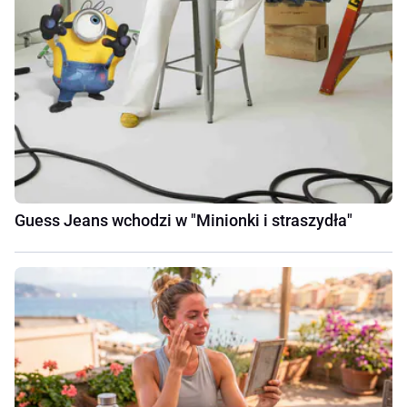
Guess Jeans wchodzi w "Minionki i straszydła"