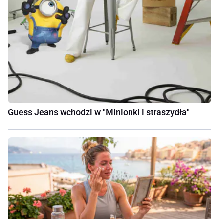
Guess Jeans wchodzi w "Minionki i straszydła"