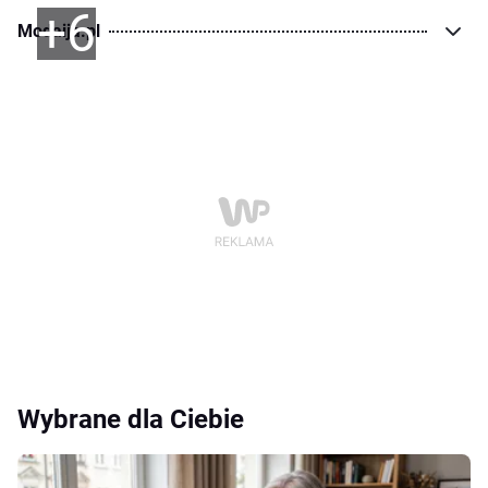
+6
Modaija.pl
Wybrane dla Ciebie