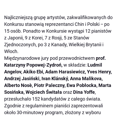
Najliczniejszą grupę artystów, zakwalifikowanych do
Konkursu stanowią reprezentanci Chin i Polski ‒ po
15 osób. Ponadto w Konkursie wystąpi 12 pianistów
z Japonii, 9 z Korei, 7 z Rosji, 5 ze Stanów
Zjednoczonych, po 3 z Kanady, Wielkiej Brytanii i
Włoch.
Międzynarodowe jury pod przewodnictwem
prof.
Katarzyny Popowej-Zydroń,
w składzie:
Ludmil
Angelov, Akiko Ebi, Adam Harasiewicz, Yves Henry,
Andrzej Jasiński, Ivan
Klánský
, Anna Malikova,
Alberto Nosè, Piotr Paleczny, Ewa Pobłocka, Marta
Sosińska, Wojciech Świtała
oraz
Dina Yoffe
,
przesłuchało 152 kandydatów z całego świata.
Zgodnie z regulaminem pianiści zaprezentowali
około 30-minutowy program, złożony z wyboru