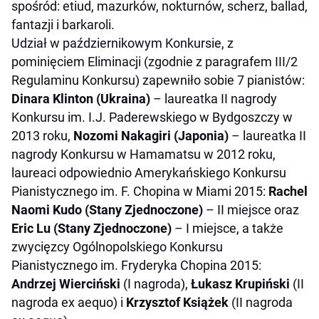
spośród: etiud, mazurków, nokturnów, scherz, ballad,
fantazji i barkaroli.
Udział w październikowym Konkursie, z
pominięciem Eliminacji (zgodnie z paragrafem III/2
Regulaminu Konkursu) zapewniło sobie 7 pianistów:
Dinara Klinton (Ukraina)
– laureatka II nagrody
Konkursu im. I.J. Paderewskiego w Bydgoszczy w
2013 roku,
Nozomi Nakagiri (Japonia)
– laureatka II
nagrody Konkursu w Hamamatsu w 2012 roku,
laureaci odpowiednio Amerykańskiego Konkursu
Pianistycznego im. F. Chopina w Miami 2015:
Rachel
Naomi Kudo
(Stany Zjednoczone)
– II miejsce oraz
Eric Lu (Stany Zjednoczone)
– I miejsce, a także
zwycięzcy Ogólnopolskiego Konkursu
Pianistycznego im. Fryderyka Chopina 2015:
Andrzej Wierciński
(I nagroda),
Łukasz Krupiński
(II
nagroda ex aequo) i
Krzysztof Książek
(II nagroda