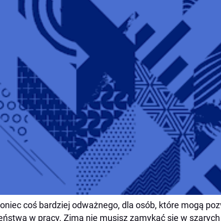
oniec coś bardziej odważnego, dla osób, które mogą poz
eństwa w pracy. Zimą nie musisz zamykać się w szarych 