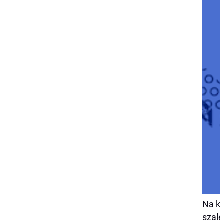
Na k
szal