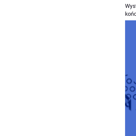
Wyst
końc