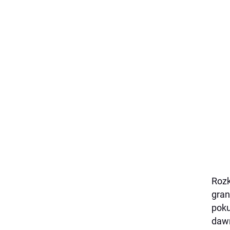
Rozk
gran
poku
dawn