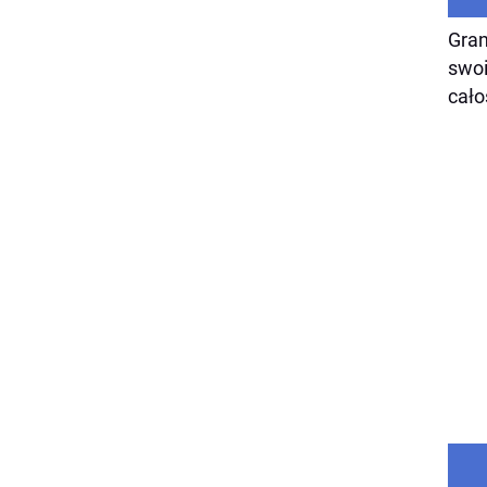
Gran
swoi
cało