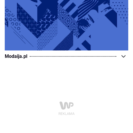
Modaija.pl