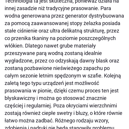
Technologia ta jest skuteczna, ponieważ działa na
innej zasadzie niż tradycyjne prasowanie. Para
wodna generowana przez generator dystrybuowana
za pomocą zaawansowanej stopy żelazka posiada
stałe ciśnienie oraz ultra delikatną strukturę, przez
co przenika tkaniny na poziomie poszczególnych
włókien. Dlatego nawet grube materiały
przeszywane parą wodną zostaną idealnie
wygładzone, przez co odzyskają dawny blask oraz
zostaną pozbawione nieświeżego zapachu po
całym sezonie letnim spędzonym w szafie. Kolejną
zaletą tego typu urządzeń jest możliwość
prasowania w pionie, dzięki czemu proces ten jest
błyskawiczny i można go stosować znacznie
częściej i regularniej. Poza okryciami wierzchnimi
zostają również ciepłe swetry i bluzy, o które równie
łatwo można zadbać. Różnego rodzaju wzory,
zdobienia i nadruki nie będą stanowiły problemu,