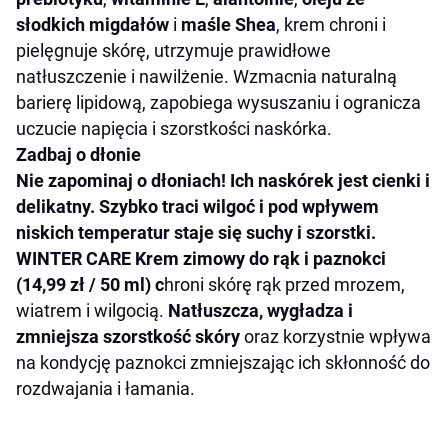
słodkich migdałów
i
maśle Shea
, krem chroni i
pielęgnuje skórę, utrzymuje prawidłowe
natłuszczenie i nawilżenie. Wzmacnia naturalną
barierę lipidową, zapobiega wysuszaniu i ogranicza
uczucie napięcia i szorstkości naskórka.
Zadbaj o dłonie
Nie zapominaj o dłoniach! Ich naskórek jest cienki i
delikatny. Szybko traci wilgoć i pod wpływem
niskich temperatur staje się suchy i szorstki.
WINTER CARE Krem zimowy do rąk i paznokci
(14,99 zł / 50 ml) c
hroni skórę rąk przed mrozem,
wiatrem i wilgocią.
Natłuszcza, wygładza i
zmniejsza szorstkość skóry
oraz korzystnie wpływa
na kondycję paznokci zmniejszając ich skłonność do
rozdwajania i łamania.