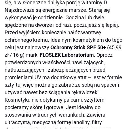
się, a w słoneczne dni łyka porcję witaminy D.
Najzdrowsze są energiczne marsze. Staraj się
wykonywać je codziennie. Godzina lub dwie
spędzone na dworze i od razu poczujesz się lepiej.
Przed wyjściem koniecznie nałóż warstwę
ochronnego kremu. Idealnym kosmetykiem do tego
celu jest najnowszy
Ochronny Stick SPF 50+
(45,99
zł / 16 g)
marki
FLOSLEK Laboratorium
. Oprócz
potwierdzonych właściwości nawilżających,
natłuszczających i zabezpieczających przed
promieniami UV m
a
dodatkowy atut – jest w formie
sztyftu, więc można go zabrać ze sobą na spacer i
używać nawet bez ściągania rękawiczek!
Kosmetyku nie dotykamy palcami, sztyftem
pocieramy skórę i gotowe! Jest idealny do
stosowania w trudnych warunkach. Zawiera
ultraczystą, medyczną formę lanoliny, filtry