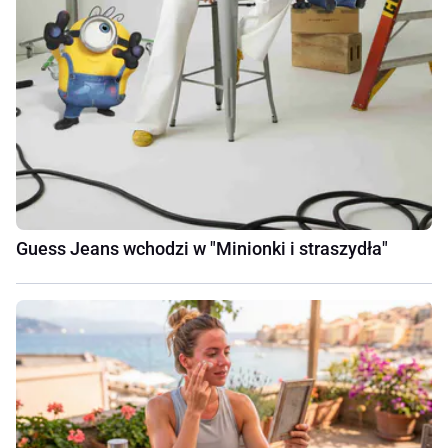
Guess Jeans wchodzi w "Minionki i straszydła"