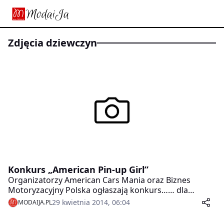
zdjęcia dziewczyn
Konkurs „American Pin-up Girl”
Organizatorzy American Cars Mania oraz Biznes
Motoryzacyjny Polska ogłaszają konkurs…… dla
wszystkich uroczych dziewczyn!!!
29 kwietnia 2014, 06:04
MODAIJA.PL