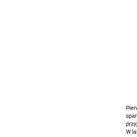
Pier
spar
przy
W la