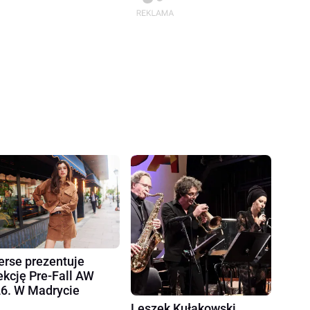
erse prezentuje
ekcję Pre-Fall AW
6. W Madrycie
Leszek Kułakowski