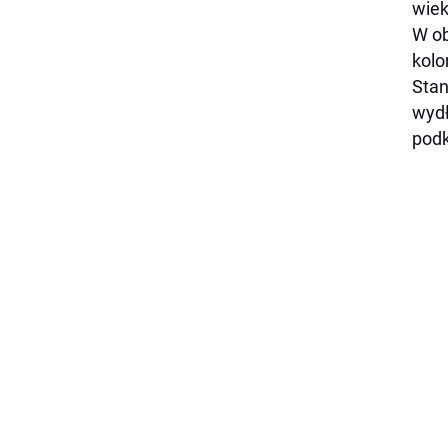
wiek
W ob
kolo
Stan
wydł
podk