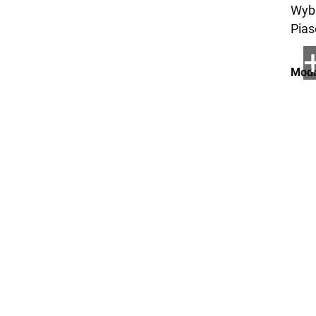
Wybr
Pias
Moda