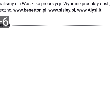
aliśmy dla Was kilka propozycji. Wybrane produkty dos
eczno,
www.benetton.pl
,
www.sisley.pl
,
www.Alysi.it
+6
ija.pl