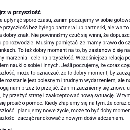
jrz w przyszłość
 upłynąć sporo czasu, zanim poczujemy w sobie gotow
e przyszłość bez byłego partnera lub partnerki, ale wart
a dobry znak. Nie powinniśmy czuć się winni, że dopusz
u po rozwodzie. Musimy pamiętać, że mamy prawo do s
nkach. To też dobry moment na to, by zastanowić się na
 marzenia i cele na przyszłość. Wcześniejsza relacja po
łem nauki o sobie i innych. Jeśli poczujemy, że coraz cz
szłość, może to oznaczać, że to dobry moment, by zac
e rozstanie jest bolesnym i trudnym wydarzeniem, ale na
gą nam przez to przejść. Zanim zaczniemy się znowu u
, by przeżyć stratę i zaakceptować nową sytuację. W ty
się prosić o pomoc. Kiedy złapiemy się na tym, że coraz 
szłość i planujemy nowe życie, może to być doby moment,
szłość i zacząć randkować z nowym doświadczeniem.
ija.pl