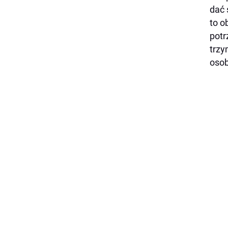
dać 
to o
potr
trzy
osob