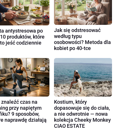
Jak się odstresować
ta antystresowa po
według typu
 10 produktów, które
osobowości? Metoda dla
to jeść codziennie
kobiet po 40-tce
 znaleźć czas na
Kostium, który
ning przy napiętym
dopasowuje się do ciała,
fiku? 9 sposobów,
a nie odwrotnie — nowa
re naprawdę działają
kolekcja Cheeky Monkey
CIAO ESTATE