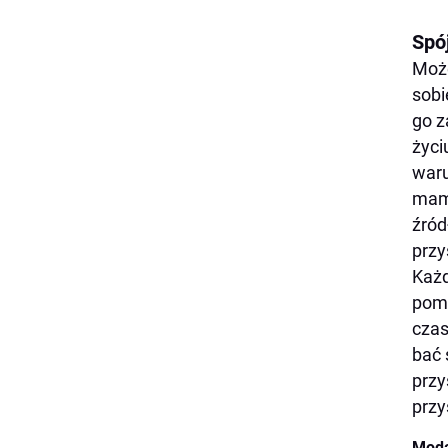
Spó
Może
sobi
go z
życi
waru
mamy
źród
przy
Każd
pomo
czas
bać 
przy
przy
Moda