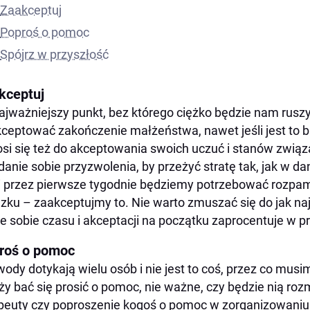
Zaakceptuj
Poproś o pomoc
Spójrz w przyszłość
kceptuj
ajważniejszy punkt, bez którego ciężko będzie nam rusz
ceptować zakończenie małżeństwa, nawet jeśli jest to 
si się też do akceptowania swoich uczuć i stanów zwi
 danie sobie przyzwolenia, by przeżyć stratę tak, jak w da
i przez pierwsze tygodnie będziemy potrzebować rozpa
zku – zaakceptujmy to. Nie warto zmuszać się do jak na
e sobie czasu i akceptacji na początku zaprocentuje w pr
roś o pomoc
ody dotykają wielu osób i nie jest to coś, przez co musi
ży bać się prosić o pomoc, nie ważne, czy będzie nią roz
peuty czy poproszenie kogoś o pomoc w zorganizowaniu