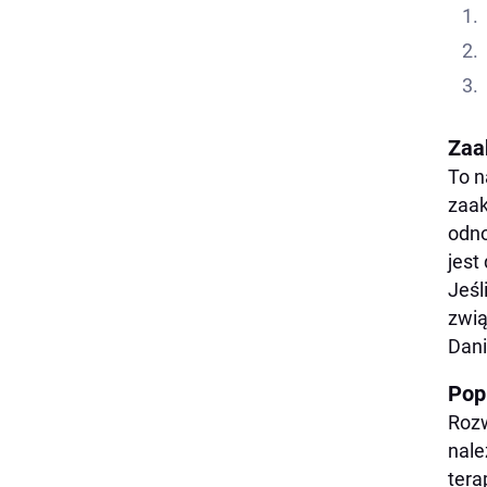
Zaa
To n
zaak
odno
jest
Jeśl
zwią
Dani
Pop
Rozw
nale
tera