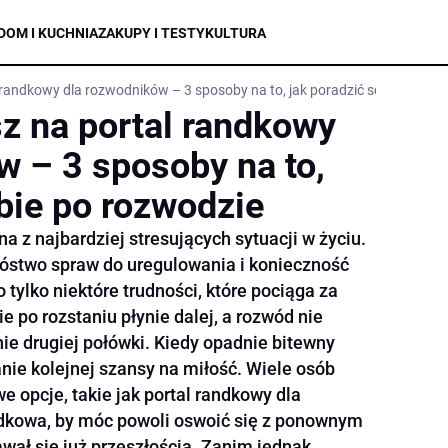
DOM I KUCHNIA
ZAKUPY I TESTY
KULTURA
 randkowy dla rozwodników – 3 sposoby na to, jak poradzić sobie po roz
z na portal randkowy
w – 3 sposoby na to,
bie po rozwodzie
a z najbardziej stresujących sytuacji w życiu.
óstwo spraw do uregulowania i konieczność
 tylko niektóre trudności, które pociąga za
e po rozstaniu płynie dalej, a rozwód nie
ie drugiej połówki. Kiedy opadnie bitewny
anie kolejnej szansy na miłość. Wiele osób
e opcje, takie jak portal randkowy dla
ndkowa, by móc powoli oswoić się z ponownym
wał się już przeszłością. Zanim jednak