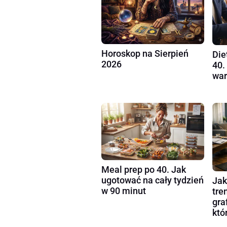
Horoskop na Sierpień
Die
2026
40.
war
Meal prep po 40. Jak
ugotować na cały tydzień
Jak
w 90 minut
tre
gra
któ