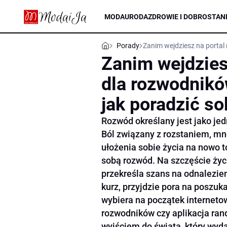
MODA
URODA
ZDROWIE I DOBROSTAN
Porady
Zanim wejdziesz na portal
Zanim wejdzies
dla rozwodnikó
jak poradzić so
Rozwód określany jest jako jedn
Ból związany z rozstaniem, mn
ułożenia sobie życia na nowo to
sobą rozwód. Na szczęście życi
przekreśla szans na odnalezien
kurz, przyjdzie pora na poszuk
wybiera na początek internetow
rozwodników czy aplikacja ra
wyjściem do świata, który wyda