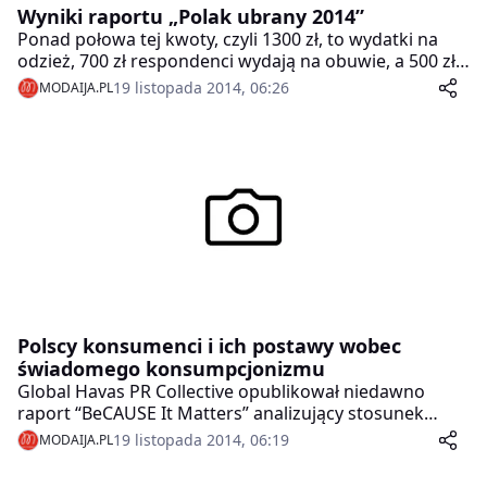
Wyniki raportu „Polak ubrany 2014”
Ponad połowa tej kwoty, czyli 1300 zł, to wydatki na
odzież, 700 zł respondenci wydają na obuwie, a 500 zł
na artykuły sportowe.
19 listopada 2014, 06:26
MODAIJA.PL
Polscy konsumenci i ich postawy wobec
świadomego konsumpcjonizmu
Global Havas PR Collective opublikował niedawno
raport “BeCAUSE It Matters” analizujący stosunek
konsumentów do kwestii związanych ze
19 listopada 2014, 06:19
MODAIJA.PL
zrównoważoną konsumpcją i odpowiedzialnym
biznesem. Wyniki sondażu przeprowadzonego w