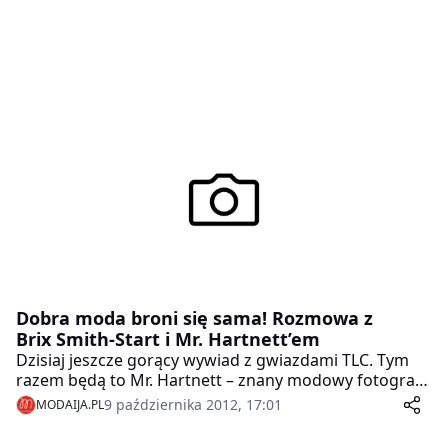
Dobra moda broni się sama! Rozmowa z
Brix Smith-Start i Mr. Hartnett’em
Dzisiaj jeszcze gorący wywiad z gwiazdami TLC. Tym
razem będą to Mr. Hartnett – znany modowy fotograf i
Brix Smith-Start – telewizyjna stylistka, właścicielka
9 października 2012, 17:01
MODAIJA.PL
butiku w Londynie.