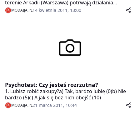
terenie Arkadii (Warszawa) potrwają działania
operacyjne, mające na celu uwrażliwienie Klientów na
14 kwietnia 2011, 13:00
MODAIJA.PL
problem kradzieży w gorącym, przedświątecznym
okresie. To kolejny etap współpracy Arkadii z Policją w
ramach programu edukacyjno-profilaktycznego
„Strefa Bezpiecznych Usług”.
Psychotest: Czy jesteś rozrzutna?
1. Lubisz robić zakupy?a) Tak, bardzo lubię (0)b) Nie
bardzo (5)c) A jak się bez nich obejść (10)
21 marca 2011, 10:44
MODAIJA.PL