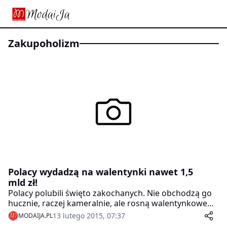
zakupoholizm
Polacy wydadzą na walentynki nawet 1,5
mld zł!
Polacy polubili święto zakochanych. Nie obchodzą go
hucznie, raczej kameralnie, ale rosną walentynkowe
budżety Polaków. To okazja dla handlowców, którzy po
13 lutego 2015, 07:37
MODAIJA.PL
okresie styczniowego spowolnienia liczą na wzrost