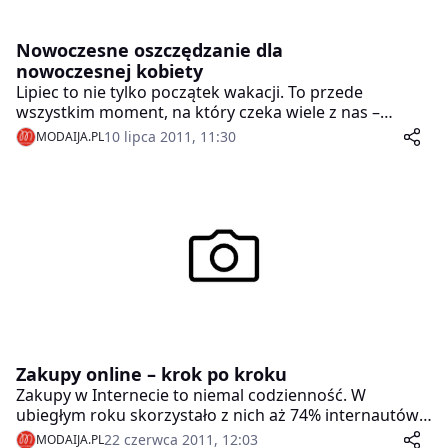
Nowoczesne oszczędzanie dla
nowoczesnej kobiety
Lipiec to nie tylko początek wakacji. To przede
wszystkim moment, na który czeka wiele z nas –
chwila, kiedy zaczynają się wyprzedaże. Co zatem
10 lipca 2011, 11:30
MODAIJA.PL
zrobić, by upolować fajne rzeczy za rozsądną cenę,
oszczędzając przy tym trochę pieniędzy?
Zakupy online – krok po kroku
Zakupy w Internecie to niemal codzienność. W
ubiegłym roku skorzystało z nich aż 74% internautów.
Poza tym, że okazje i przeceny trwają tutaj 24h na
22 czerwca 2011, 12:03
MODAIJA.PL