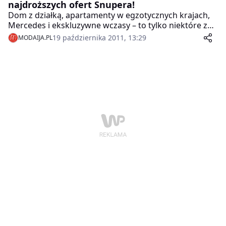
najdroższych ofert Snupera!
Dom z działką, apartamenty w egzotycznych krajach,
Mercedes i ekskluzywne wczasy – to tylko niektóre z
luksusowych ofert jakie można kupić z potężnymi
19 października 2011, 13:29
MODAIJA.PL
zniżkami na polskich stronach zakupów grupowych.