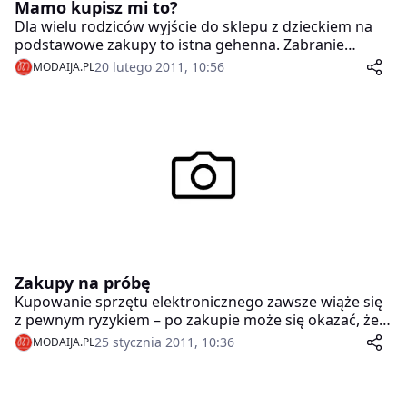
Mamo kupisz mi to?
Dla wielu rodziców wyjście do sklepu z dzieckiem na
podstawowe zakupy to istna gehenna. Zabranie
dziecka na zakupy nie zawsze jest dla nas komfortowe.
20 lutego 2011, 10:56
MODAIJA.PL
Nie ze względu na dodatkowy „obowiązek”, bo
malucha trzeba pilnować ze zdwojoną uważnością i
jeszcze robić zakupy, ale z uwagi na jego ciągłe
marudzenie.
Zakupy na próbę
Kupowanie sprzętu elektronicznego zawsze wiąże się
z pewnym ryzykiem – po zakupie może się okazać, że
wybrane urządzenie nie do końca odpowiada naszym
25 stycznia 2011, 10:36
MODAIJA.PL
potrzebom. Vobis postanowił zredukować to ryzyko
do zera – w salonach sieci Vobis Digital można
dokonywać zakupów na próbę.