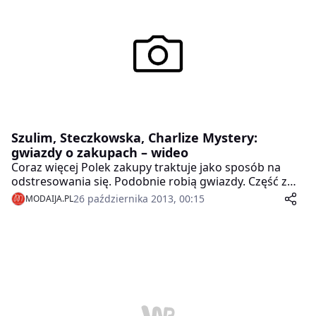
Polsce wskazują, że choć na naszym rynku istnieje
duża grupa deklarowanych odpowiedzialnych
konsumentów, dla wielu to atrakcyjna cena ma
kluczowe znaczenie przy dokonywaniu wyborów
zakupowych.
Szulim, Steczkowska, Charlize Mystery:
gwiazdy o zakupach – wideo
Coraz więcej Polek zakupy traktuje jako sposób na
odstresowania się. Podobnie robią gwiazdy. Część z
nich kupuje jednak tylko w internecie, inne do sklepów
26 października 2013, 00:15
MODAIJA.PL
nie chodzą wcale. Robią to za nie ich styliści.