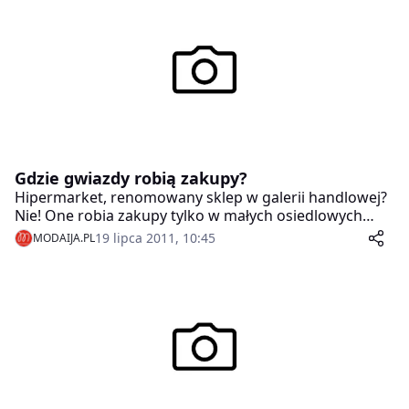
Gdzie gwiazdy robią zakupy?
Hipermarket, renomowany sklep w galerii handlowej?
Nie! One robia zakupy tylko w małych osiedlowych
sklepikach! Dlaczego?
19 lipca 2011, 10:45
MODAIJA.PL