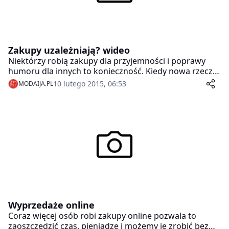
Zakupy uzależniają? wideo
Niektórzy robią zakupy dla przyjemności i poprawy
humoru dla innych to konieczność. Kiedy nowa rzecz
już nie cieszy, a dalej kupuje się kolejne może to być
10 lutego 2015, 06:53
MODAIJA.PL
sygnał uzależnienia.
Wyprzedaże online
Coraz więcej osób robi zakupy online pozwala to
zaoszczędzić czas, pieniądze i możemy je zrobić bez