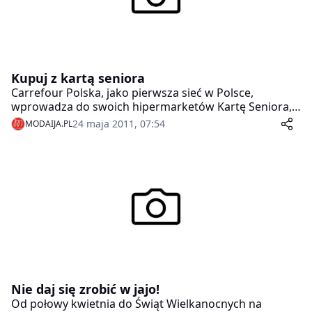
Kupuj z kartą seniora
Carrefour Polska, jako pierwsza sieć w Polsce,
wprowadza do swoich hipermarketów Kartę Seniora,
dzięki której klienci powyżej 60 roku życia w każdy
24 maja 2011, 07:54
MODAIJA.PL
wtorek będą mogli uzyskać do 10% rabatu na zakupy.
Nie daj się zrobić w jajo!
Od połowy kwietnia do Świąt Wielkanocnych na