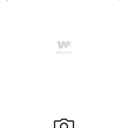
dobę, jest to także spora oszczędność czasu, co przy
obecnym tempie życia nabiera kluczowego znaczenia.
Handel w sieci niesie jednak wiele zagrożeń i pułapek,
które często niepotrzebnie bagatelizujemy. O czym
warto pamiętać?