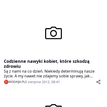
Codzienne nawyki kobiet, które szkodzą
zdrowiu
Są z nami na co dzień. Niekiedy determinują nasze
życie. A my nawet nie zdajemy sobie sprawy, jak
bardzo nam szkodzą. Poznaj kilka codziennych
8 sierpnia 2012, 08:41
MODAIJA.PL
przyzwyczajeń, mających zgubny wpływ na twoje
zdrowie fizyczne i psychiczne.