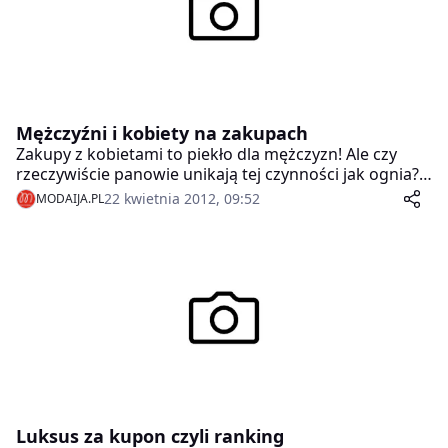
Mężczyźni i kobiety na zakupach
Zakupy z kobietami to piekło dla mężczyzn! Ale czy
rzeczywiście panowie unikają tej czynności jak ognia?
Przeprowadzone przez portal randkowy eDarling
22 kwietnia 2012, 09:52
MODAIJA.PL
badanie pokazuje, że mężczyźni coraz lepiej radzą
sobie z „kobiecymi” zakupami.
Luksus za kupon czyli ranking