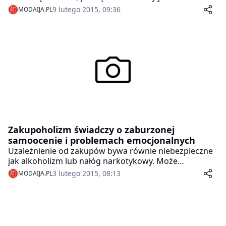
wychodzenia z domu. Nie trzeba stać w długich
9 lutego 2015, 09:36
MODAIJA.PL
kolejkach do kasy i przebieralni wystarczy zrobić
zakupy w sieci.
Zakupoholizm świadczy o zaburzonej
samoocenie i problemach emocjonalnych
Uzależnienie od zakupów bywa równie niebezpieczne
jak alkoholizm lub nałóg narkotykowy. Może
prowadzić do długów i bankructwa, a także
3 lutego 2015, 08:13
MODAIJA.PL
odizolowania się od ludzi, zaniedbywania pracy
zawodowej i przewlekłego poczucia winy. Nałóg ten
dotyka przede wszystkim osoby o silnie obniżonym
poczuciu własnej wartości lub niestabilne
emocjonalnie, dla których zakupy są sposobem na