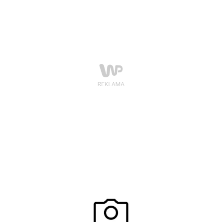
liczby klientów. Nie ma więc co liczyć na promocyjne
ceny najpopularniejszych w to święto kwiatów,
słodyczy i perfum. Szacuje się, że na prezenty i
świętowanie dnia zakochanych Polacy mogą wydać
nawet 1,5 mld zł. Fiskus tylko z tytułu podatku VAT
zarobi ok. 170 mln zł.