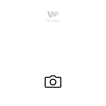
podniesienie własnej wartości bądź zredukowanie
stanów lękowych.