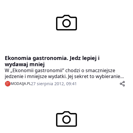
Ekonomia gastronomia. Jedz lepiej i
wydawaj mniej
W „Ekonomii gastronomii” chodzi o smaczniejsze
jedzenie i mniejsze wydatki. Jej sekret to wybieranie
możliwie najlepszych składników i ich optymalne
27 sierpnia 2012, 09:41
MODAIJA.PL
wykorzystanie. Dzięki wielu smakowitym przepisom
ten poradnik i książka kucharska w jednym pomoże
wam w planowaniu i przywróci gotowaniu właściwe
mu miejsce — w samym sercu rodzinnego życia.