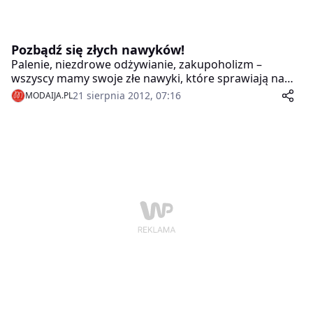
Pozbądź się złych nawyków!
Palenie, niezdrowe odżywianie, zakupoholizm –
wszyscy mamy swoje złe nawyki, które sprawiają nam
mnóstwo przyjemności. Prędzej czy później przychodzi
21 sierpnia 2012, 07:16
MODAIJA.PL
jednak dzień, kiedy postanawiamy się ich pozbyć. Jak
to zrobić, żeby cierpieć, jak najmniej?