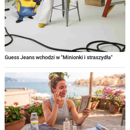
Guess Jeans wchodzi w "Minionki i straszydła"