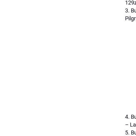
129z
3. B
Pilg
4. B
– La
5. B