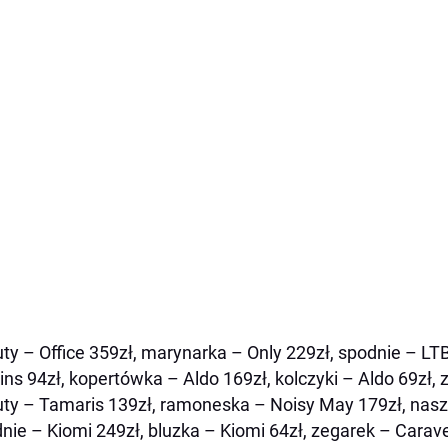
uty – Office 359zł, marynarka – Only 229zł, spodnie – LT
ins 94zł, kopertówka – Aldo 169zł, kolczyki – Aldo 69zł,
uty – Tamaris 139zł, ramoneska – Noisy May 179zł, nasz
nie – Kiomi 249zł, bluzka – Kiomi 64zł, zegarek – Carave