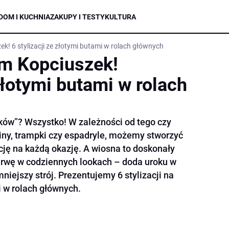
DOM I KUCHNIA
ZAKUPY I TESTY
KULTURA
ek! 6 stylizacji ze złotymi butami w rolach głównych
ym Kopciuszek!
 złotymi butami w rolach
lków”? Wszystko! W zależności od tego czy
riny, trampki czy espadryle, możemy stworzyć
ację na każdą okazję. A wiosna to doskonały
rwę w codziennych lookach – doda uroku w
mniejszy strój. Prezentujemy 6 stylizacji na
i w rolach głównych.