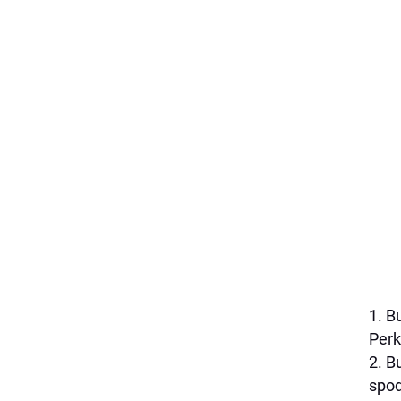
1. B
Perk
2. B
spod