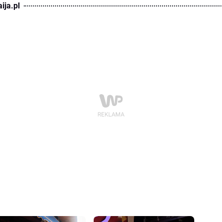
ija.pl