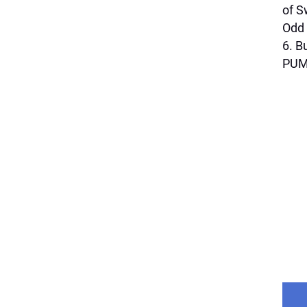
of S
Odd 
6. B
PUMA