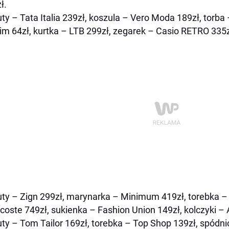
ł.
uty – Tata Italia 239zł, koszula – Vero Moda 189zł, torba 
rim 64zł, kurtka – LTB 299zł, zegarek – Casio RETRO 335z
uty – Zign 299zł, marynarka – Minimum 419zł, torebka 
coste 749zł, sukienka – Fashion Union 149zł, kolczyki – 
uty – Tom Tailor 169zł, torebka – Top Shop 139zł, spódnic