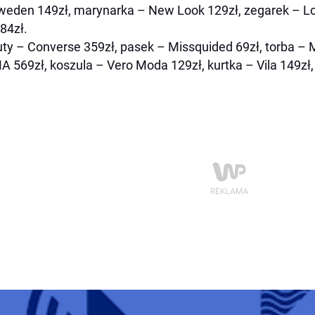
weden 149zł, marynarka – New Look 129zł, zegarek – Lo
84zł.
uty – Converse 359zł, pasek – Missquided 69zł, torba – 
 569zł, koszula – Vero Moda 129zł, kurtka – Vila 149zł,