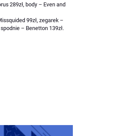
rus 289zł, body – Even and
Missquided 99zł, zegarek –
 spodnie – Benetton 139zł.