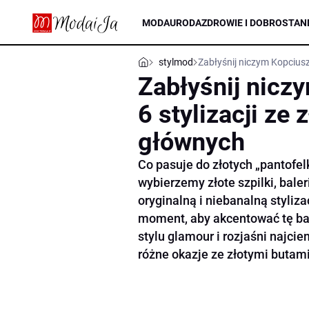
MODA
URODA
ZDROWIE I DOBROSTAN
stylmod
Zabłyśnij niczym Kopciusz
Zabłyśnij nicz
6 stylizacji ze
głównych
Co pasuje do złotych „pantofe
wybierzemy złote szpilki, bale
oryginalną i niebanalną styliz
moment, aby akcentować tę ba
stylu glamour i rozjaśni najcie
różne okazje ze złotymi butam