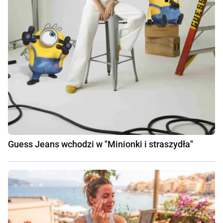
Guess Jeans wchodzi w "Minionki i straszydła"