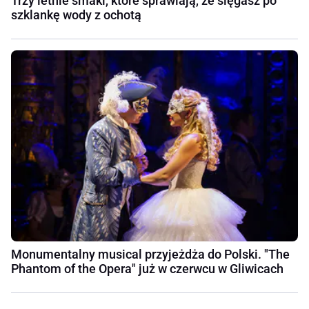
Trzy letnie smaki, które sprawiają, że sięgasz po
szklankę wody z ochotą
Monumentalny musical przyjeżdża do Polski. "The
Phantom of the Opera" już w czerwcu w Gliwicach