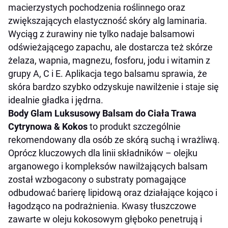
macierzystych pochodzenia roślinnego oraz
zwiększających elastyczność skóry alg laminaria.
Wyciąg z żurawiny nie tylko nadaje balsamowi
odświeżającego zapachu, ale dostarcza też skórze
żelaza, wapnia, magnezu, fosforu, jodu i witamin z
grupy A, C i E. Aplikacja tego balsamu sprawia, że
skóra bardzo szybko odzyskuje nawilżenie i staje się
idealnie gładka i jędrna.
Body Glam Luksusowy Balsam do Ciała Trawa
Cytrynowa & Kokos
to produkt szczególnie
rekomendowany dla osób ze skórą suchą i wrażliwą.
Oprócz kluczowych dla linii składników – olejku
arganowego i kompleksów nawilżających balsam
został wzbogacony o substraty pomagające
odbudować barierę lipidową oraz działające kojąco i
łagodząco na podrażnienia. Kwasy tłuszczowe
zawarte w oleju kokosowym głęboko penetrują i