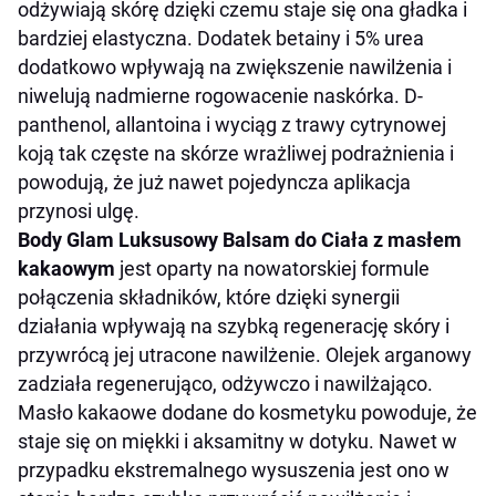
odżywiają skórę dzięki czemu staje się ona gładka i
bardziej elastyczna. Dodatek betainy i 5% urea
dodatkowo wpływają na zwiększenie nawilżenia i
niwelują nadmierne rogowacenie naskórka. D-
panthenol, allantoina i wyciąg z trawy cytrynowej
koją tak częste na skórze wrażliwej podrażnienia i
powodują, że już nawet pojedyncza aplikacja
przynosi ulgę.
Body Glam Luksusowy Balsam do Ciała z masłem
kakaowym
jest oparty na nowatorskiej formule
połączenia składników, które dzięki synergii
działania wpływają na szybką regenerację skóry i
przywrócą jej utracone nawilżenie. Olejek arganowy
zadziała regenerująco, odżywczo i nawilżająco.
Masło kakaowe dodane do kosmetyku powoduje, że
staje się on miękki i aksamitny w dotyku. Nawet w
przypadku ekstremalnego wysuszenia jest ono w