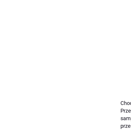
Choć
Prze
samy
prze