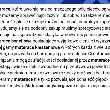
erace,
które uwolnią nas od meczącego bólu pleców są
y możemy sprawić najbliższym lub sobie. To także reme
enność jak się okazuje można pokonać naturalnymi spo
ydujemy się na podobny zakup musimy sprecyzować st
resuje nas sprawdzona klasyka w nowym wydaniu powin
erace bonellowe
posiadające wyjątkowo cienkie i wytrzy
ej gamy
materace kieszeniowe
w których każda z wielu 
zeń, co pozwala na harmonijną pracę całości. Ci natomia
iązania mogą zaufać jakości posiadanej przez
materace
stają świeże dzięki swobodnemu przepływowi powietrza
biec nadmiernemu rozwojowi roztoczy groźnych bakteri
ieramy
materace
nie tylko pozwalające odnaleźć głęboki
pieczeństwo.
Materace antyalergiczne
najbardziej uciesz