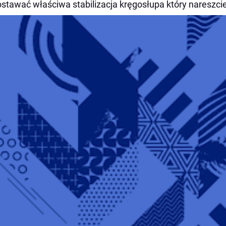
stawać właściwa stabilizacja kręgosłupa który nareszcie