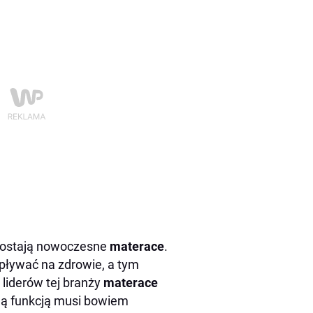
ozostają nowoczesne
materace
.
pływać na zdrowie, a tym
iderów tej branży
materace
wną funkcją musi bowiem