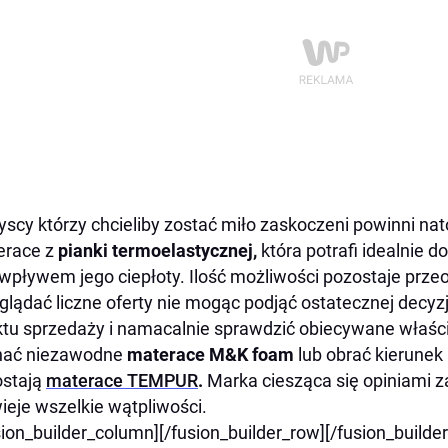
scy którzy chcieliby zostać miło zaskoczeni powinni na
erace z
pianki termoelastycznej,
która potrafi idealnie d
wpływem jego ciepłoty. Ilość możliwości pozostaje prz
glądać liczne oferty nie mogąc podjąć ostatecznej decyzj
tu sprzedaży i namacalnie sprawdzić obiecywane właści
nać niezawodne
materace M&K foam
lub obrać kierunek
ostają
materace TEMPUR
.
Marka ciesząca się opiniami 
ieje wszelkie wątpliwości.
sion_builder_column][/fusion_builder_row][/fusion_builde