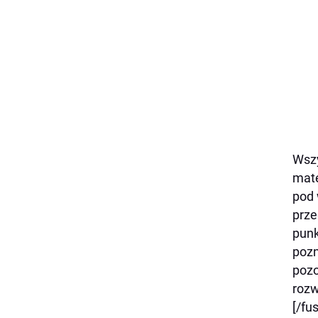
Wszy
mat
pod 
prze
punk
poz
poz
rozw
[/fu