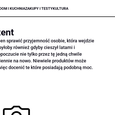
DOM I KUCHNIA
ZAKUPY I TESTY
KULTURA
zent
en sprawić przyjemność osobie, która wejdzie
yłoby również gdyby cieszył latami i
oczucie nie tylko przez tę jedną chwile
ziennie na nowo. Niewiele produktów może
 więc docenić te które posiadają podobną moc.