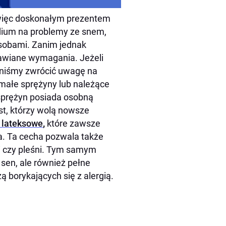
 więc doskonałym prezentem
dium na problemy ze snem,
sobami. Zanim jednak
awiane wymagania. Jeżeli
niśmy zwrócić uwagę na
małe sprężyny lub należące
sprężyn posiada osobną
st, którzy wolą nowsze
 lateksowe
,
które zawsze
. Ta cecha pozwala także
i czy pleśni. Tym samym
 sen, ale również pełne
ą borykających się z alergią.