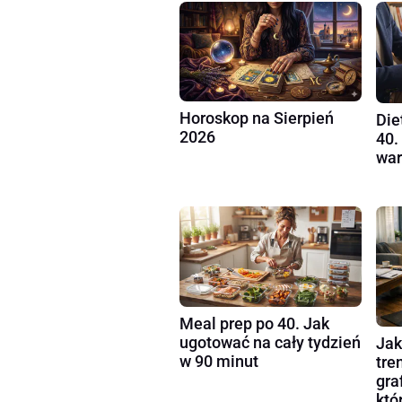
Horoskop na Sierpień
Die
2026
40.
war
Meal prep po 40. Jak
ugotować na cały tydzień
Jak
w 90 minut
tre
gra
któ