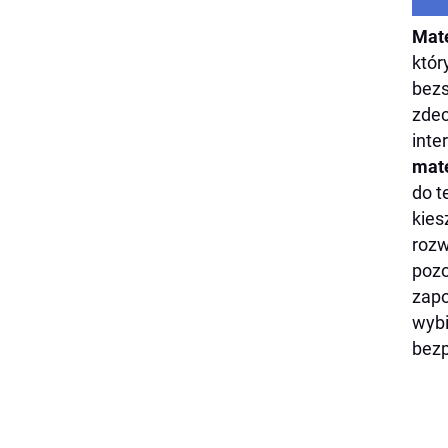
Mat
któr
bezs
zdec
inte
mat
do t
kies
rozw
pozo
zapo
wyb
bez