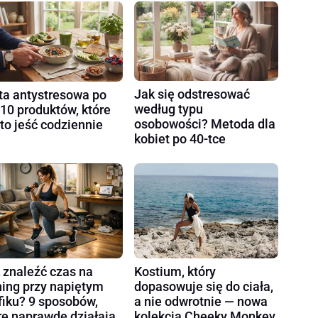
Jak się odstresować
ta antystresowa po
według typu
 10 produktów, które
osobowości? Metoda dla
to jeść codziennie
kobiet po 40-tce
 znaleźć czas na
Kostium, który
ning przy napiętym
dopasowuje się do ciała,
fiku? 9 sposobów,
a nie odwrotnie — nowa
re naprawdę działają
kolekcja Cheeky Monkey