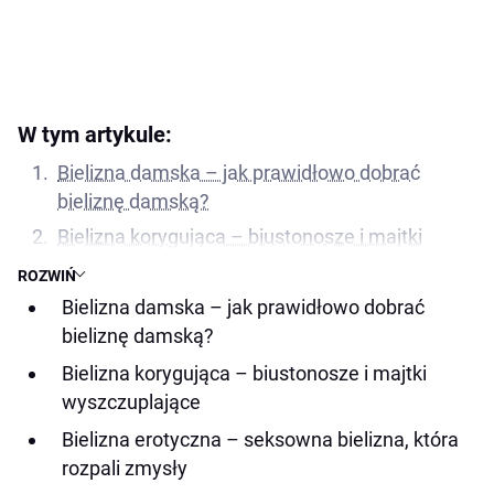
W tym artykule:
Bielizna damska – jak prawidłowo dobrać
bieliznę damską?
Bielizna korygująca – biustonosze i majtki
wyszczuplające
ROZWIŃ
Bielizna erotyczna – seksowna bielizna, która
Bielizna damska – jak prawidłowo dobrać
rozpali zmysły
bieliznę damską?
Sklep z bielizną online – najwyższa jakość na
Bielizna korygująca – biustonosze i majtki
rynku
wyszczuplające
Bielizna erotyczna – seksowna bielizna, która
rozpali zmysły