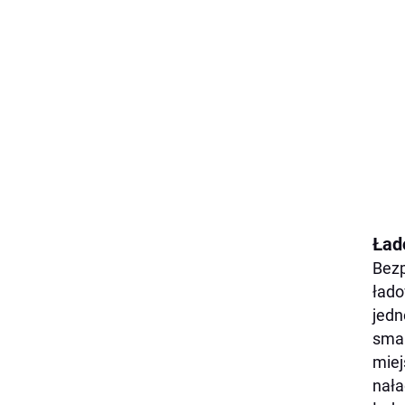
Ład
Bezp
łado
jedn
smar
miej
nała