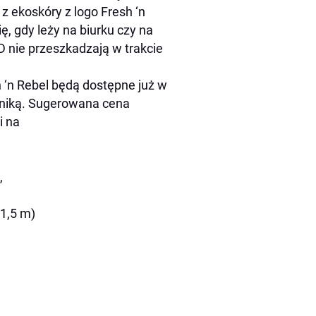
 ekoskóry z logo Fresh ‘n
, gdy leży na biurku czy na
D nie przeszkadzają w trakcie
‘n Rebel będą dostępne już w
roniką. Sugerowana cena
i na
,
(1,5 m)