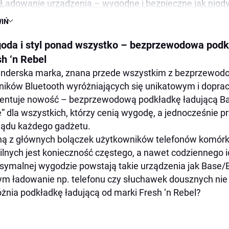
Ładowanie urządzenia – wygodne i bezpieczne jak nigd
Bo liczy się wygląd
IŃ
Rockbox Bold M
oda i styl ponad wszystko – bezprzewodowa podk
DZIAŁAJ ODWAŻNIE, NIE ZWYCZAJNIE
sh ‘n Rebel
IDEALNY NA ZABAWĘ PRZY BASENIE
nderska marka, znana przede wszystkim z bezprzewod
PODKRĘĆ GŁOSNOŚĆ
ników Bluetooth wyróżniających się unikatowym i dop
entuje nowość – bezprzewodową podkładkę ładującą Ba
MUSISZ TAŃCZYĆ
” dla wszystkich, którzy cenią wygodę, a jednocześnie 
ZAWSZE MASZ ZASILANIE
ądu każdego gadżetu.
JEST HACZYK!
ą z głównych bolączek użytkowników telefonów komórk
NACISNIJ PRZYCISK
lnych jest konieczność częstego, a nawet codziennego i
ymalnej wygodzie powstają takie urządzenia jak Base/Ba
WYJĄTKOWY I PIĘKNY
ym ładowanie np. telefonu czy słuchawek dousznych nie 
ZABEZPIECZONY
żnia podkładkę ładującą od marki Fresh ‘n Rebel?
TRYB GŁOŚNOMÓWIĄCY
BITS ‘N BITES