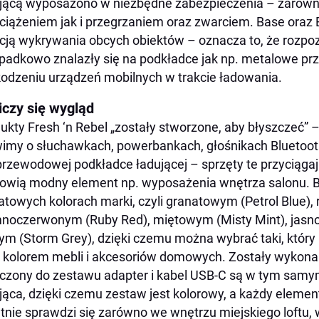
jącą wyposażono w niezbędne zabezpieczenia – zarówn
ciążeniem jak i przegrzaniem oraz zwarciem. Base oraz
cją wykrywania obcych obiektów – oznacza to, że rozpoz
padkowo znalazły się na podkładce jak np. metalowe prz
odzeniu urządzeń mobilnych w trakcie ładowania.
iczy się wygląd
ukty Fresh ‘n Rebel „zostały stworzone, aby błyszczeć” 
my o słuchawkach, powerbankach, głośnikach Bluetoot
rzewodowej podkładce ładującej – sprzęty te przyciągaj
owią modny element np. wyposażenia wnętrza salonu. 
atowych kolorach marki, czyli granatowym (Petrol Blue),
noczerwonym (Ruby Red), miętowym (Misty Mint), jasno
ym (Storm Grey), dzięki czemu można wybrać taki, który
z kolorem mebli i akcesoriów domowych. Zostały wykonan
czony do zestawu adapter i kabel USB-C są w tym samy
jąca, dzięki czemu zestaw jest kolorowy, a każdy elem
tnie sprawdzi się zarówno we wnętrzu miejskiego loftu, w