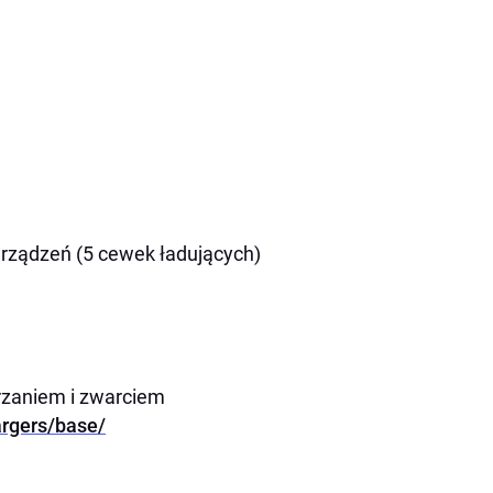
urządzeń (5 cewek ładujących)
rzaniem i zwarciem
argers/base/