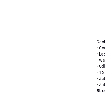
Cech
• Ce
• Ła
• We
• Od
• 1 
• Za
• Za
Stro