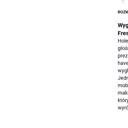
ROZW
Wyg
Fre
Hole
głoś
prez
have
wygl
Jedn
mobi
maks
któr
wyró