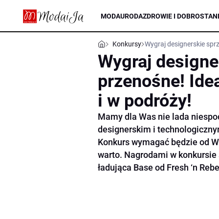
MODA
URODA
ZDROWIE I DOBROSTAN
Konkursy
Wygraj designerskie spr
Wygraj designe
przenośne! Ide
i w podróży!
Mamy dla Was nie lada niespo
designerskim i technologiczny
Konkurs wymagać będzie od Wa
warto. Nagrodami w konkursie 
ładująca Base od Fresh ‘n Rebe