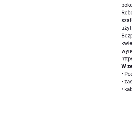
poko
Rebe
szaf
użyt
Bezp
kwie
wyno
http
W ze
• P
• za
• ka