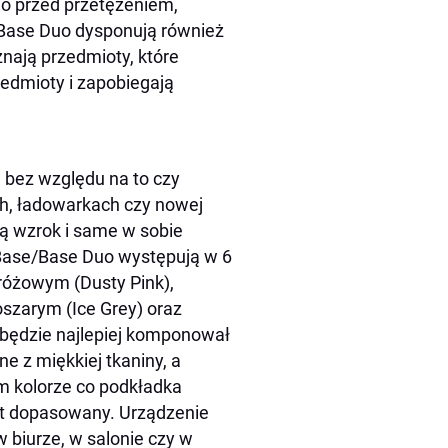
o przed przetężeniem,
 Base Duo dysponują również
nają przedmioty, które
edmioty i zapobiegają
– bez względu na to czy
h, ładowarkach czy nowej
ą wzrok i same w sobie
Base/Base Duo występują w 6
 różowym (Dusty Pink),
szarym (Ice Grey) oraz
 będzie najlepiej komponował
e z miękkiej tkaniny, a
m kolorze co podkładka
ent dopasowany. Urządzenie
 biurze, w salonie czy w