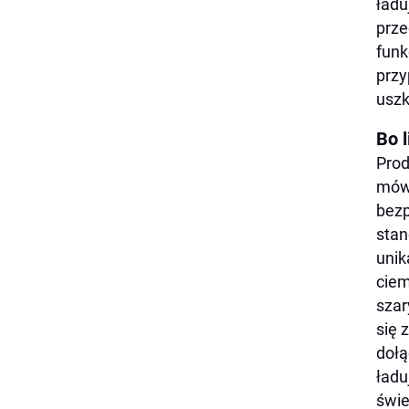
ładu
prze
funk
przy
uszk
Bo l
Prod
mówi
bezp
stan
unik
ciem
szar
się 
dołą
ładu
świe