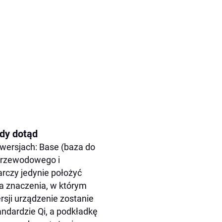
owiedzi:
gdy dotąd
wersjach: Base (baza do
przewodowego i
rczy jedynie położyć
ma znaczenia, w którym
rsji urządzenie zostanie
dardzie Qi, a podkładkę