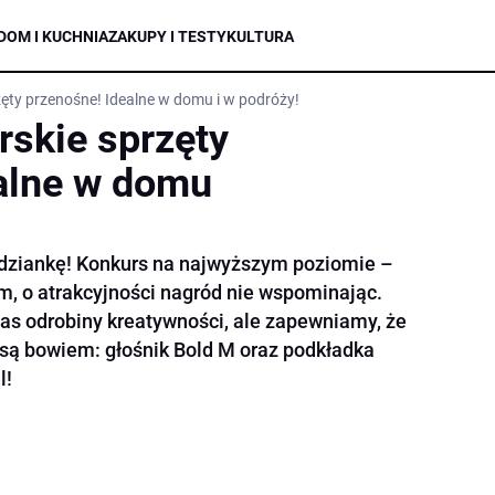
DOM I KUCHNIA
ZAKUPY I TESTY
KULTURA
zęty przenośne! Idealne w domu i w podróży!
rskie sprzęty
alne w domu
dziankę! Konkurs na najwyższym poziomie –
m, o atrakcyjności nagród nie wspominając.
s odrobiny kreatywności, ale zapewniamy, że
są bowiem: głośnik Bold M oraz podkładka
l!