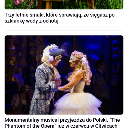
Trzy letnie smaki, które sprawiają, że sięgasz po
szklankę wody z ochotą
Monumentalny musical przyjeżdża do Polski. "The
Phantom of the Opera" już w czerwcu w Gliwicach