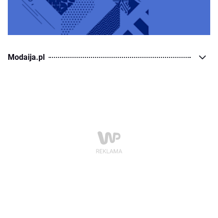
Modaija.pl