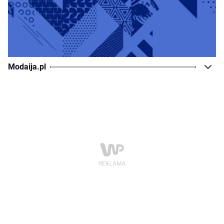
Modaija.pl