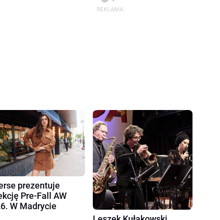
erse prezentuje
ekcję Pre-Fall AW
6. W Madrycie
Leszek Kułakowski