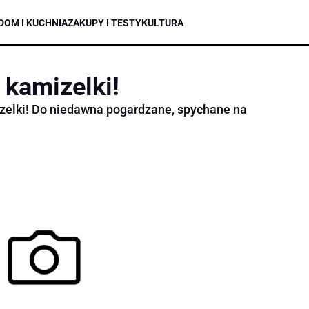
DOM I KUCHNIA
ZAKUPY I TESTY
KULTURA
kamizelki!
elki! Do niedawna pogardzane, spychane na